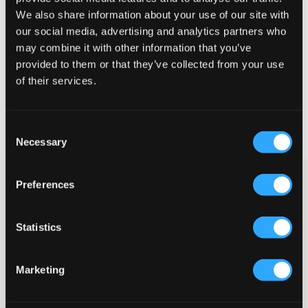
Lille
Perfekt
Stor
We also share information about your use of our site with
our social media, advertising and analytics partners who
STØRRELSESGUIDE
may combine it with other information that you’ve
provided to them or that they’ve collected from your use
VÆLG EN STØRRELSE
of their services.
Hurtig levering
Consent
Fri fragt over 499 kr
Necessary
Fortrydelsesret i 60 dager
Selection
Grå jeans fra GANT i en fem-lommers model. Disse jeans har
Preferences
lynlås- og knaplukning i gylpen for en god pasform. Naturligvis
har jeansene også en justerbar talje, så de sidder perfekt. Med
diskret profilering til et stilrent og afslappet look.
Statistics
Fem-lommers model
Jeansmodel: Slim
Marketing
Justerbar talje
Gylp med knap og lynlås
Diskret profileret