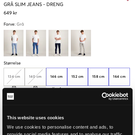
GRÅ
SLIM JEANS
-
DRENG
649 kr
Farve
:
Grå
Størrelse
134 cm
140 cm
146 cm
152 cm
158 cm
164 cm
Kun
1
tilbage
170 cm
176 cm
This website uses cookies
Opfattet størrelse
We use cookies to personalise content and ads, to
provide social media features and to analyse our traffic.