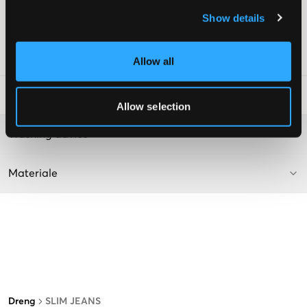
Farve: Grey Worn-In
Teksten er AI-genereret.
Show details
Supplier color/color code
:
GREY WORN IN
SKU
:
130449-004
Allow all
Råd om tøjvask
:
Allow selection
Washing advice
Materiale
Dreng
SLIM JEANS