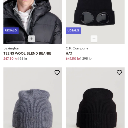
UDSALG
UDSALG
Lexington
C.P. Company
TEENS WOOL BLEND BEANIE
HAT
247,50 kr
495 kr
647,50 kr
1 295 kr