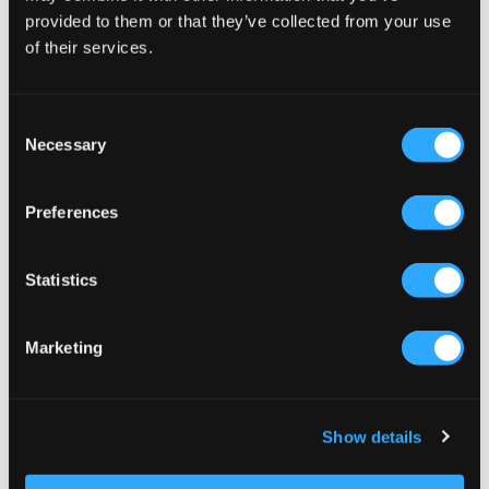
provided to them or that they’ve collected from your use
of their services.
UDSALG
UDSALG
Capslab
LMTD
Consent
DC COMICS JOKER BLACK BEANIE
NLFLODET KNIT HAT
Necessary
Selection
CAPSLAB
49,50 kr
99 kr
139,50 kr
279 kr
Preferences
Statistics
Marketing
Show details
UDSALG
UDSALG