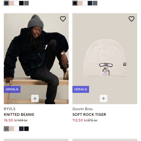
UDSALG
UDSALG
RYVLS
Goorin Bros
KNITTED BEANIE
SOFT ROCK TIGER
74,50 kr
149 kr
112,50 kr
375 kr