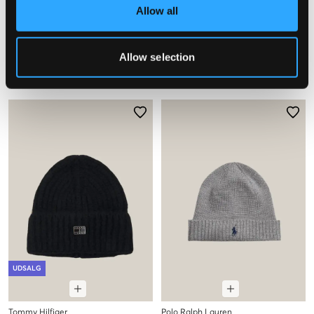
Allow all
Capslab
Capslab
LOONEY TUNES BUGS BUNNY
LOONEY TUNES TAZ BLACK
Allow selection
BLACK BEANIE CAPSLAB
BEANIE CAPSLAB
139,50 kr
279 kr
139,50 kr
279 kr
UDSALG
Tommy Hilfiger
Polo Ralph Lauren