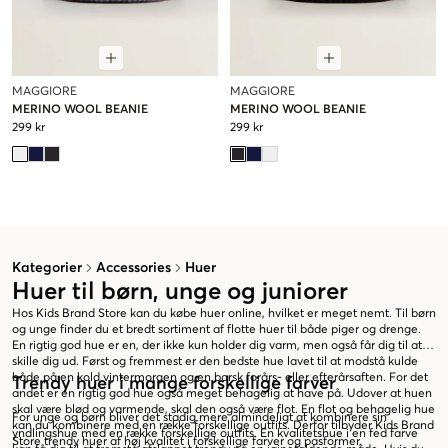
MAGGIORE
MAGGIORE
MERINO WOOL BEANIE
MERINO WOOL BEANIE
299 kr
299 kr
Kategorier
Accessories
Huer
Huer til børn, unge og juniorer
Hos Kids Brand Store kan du købe huer online, hvilket er meget nemt. Til børn
og unge finder du et bredt sortiment af flotte huer til både piger og drenge.
En rigtig god hue er en, der ikke kun holder dig varm, men også får dig til at
skille dig ud. Først og fremmest er den bedste hue lavet til at modstå kulde
både på en kold vintermorgen og en barsk forårs- eller efterårsaften. For det
Trendy huer i mange forskellige farver
andet er en rigtig god hue også meget behagelig at have på. Udover at huen
skal være blød og varmende, skal den også være flot. En flot og behagelig hue
For unge og børn bliver det stadig mere almindeligt at kombinere sin
kan du kombinere med en række forskellige outfits. Derfor tilbyder Kids Brand
yndlingshue med en række forskellige outfits. En kvalitetshue i en fed farve
Store trendy huer af høj kvalitet i forskellige farver og pasformer.