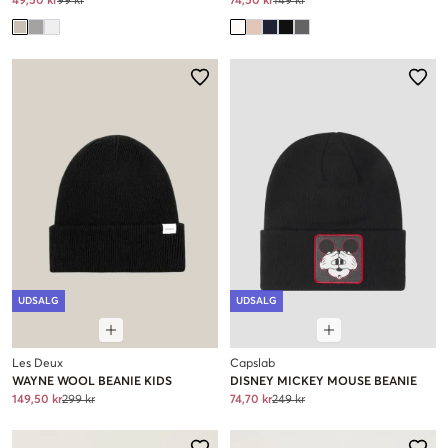
49,50 kr
99 kr
74,50 kr
149 kr
UDSALG
UDSALG
Les Deux
Capslab
WAYNE WOOL BEANIE KIDS
DISNEY MICKEY MOUSE BEANIE
149,50 kr
299 kr
74,70 kr
249 kr