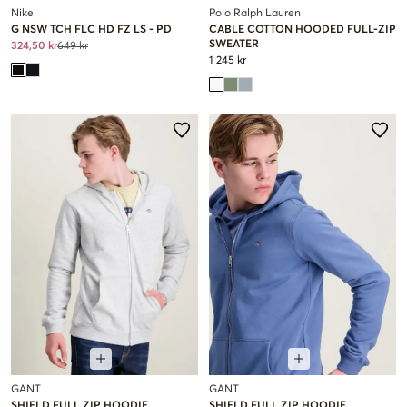
Nike
Polo Ralph Lauren
G NSW TCH FLC HD FZ LS - PD
CABLE COTTON HOODED FULL-ZIP
SWEATER
324,50 kr
649 kr
1 245 kr
GANT
GANT
SHIELD FULL ZIP HOODIE
SHIELD FULL ZIP HOODIE