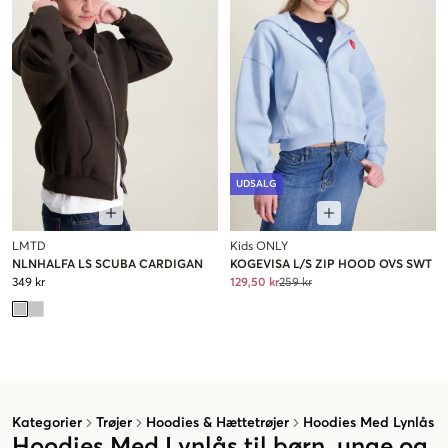
UDSALG
LMTD
Kids ONLY
NLNHALFA LS SCUBA CARDIGAN
KOGEVISA L/S ZIP HOOD OVS SWT
349 kr
129,50 kr
259 kr
Kategorier
Trøjer
Hoodies & Hættetrøjer
Hoodies Med Lynlås
Hoodies Med Lynlås til børn, unge og