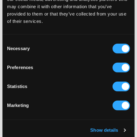
Nike
Lyle & Scott
may combine it with other information that you’ve
B NSW TCH FLC FZ - PD
ZIP THROUGH HOODIE
provided to them or that they’ve collected from your use
649 kr
599 kr
of their services.
Consent
Necessary
Selection
Preferences
Statistics
Marketing
Lyle & Scott
LMTD
Show details
HYBRID HOODIE
NLNHALFA LS SCUBA CARDIGAN
749 kr
349 kr