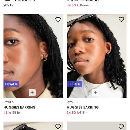
BARLEY HOOPS STEEL
HUGGIES EARRING
289 kr
34,50 kr
115 kr
UDSALG
UDSALG
RYVLS
RYVLS
HUGGIES EARRING
HUGGIES EARRING
46 kr
115 kr
34,50 kr
115 kr