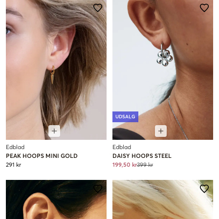
UDSALG
Edblad
Edblad
PEAK HOOPS MINI GOLD
DAISY HOOPS STEEL
291 kr
199,50 kr
399 kr