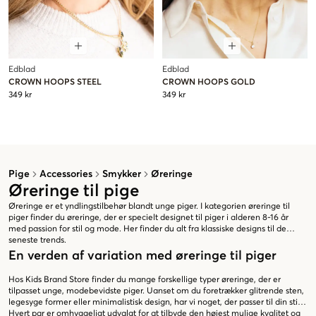
Edblad
Edblad
CROWN HOOPS STEEL
CROWN HOOPS GOLD
349 kr
349 kr
Pige
Accessories
Smykker
Øreringe
Øreringe til pige
Øreringe er et yndlingstilbehør blandt unge piger. I kategorien øreringe til
piger finder du øreringe, der er specielt designet til piger i alderen 8-16 år
med passion for stil og mode. Her finder du alt fra klassiske designs til de
seneste trends.
En verden af variation med øreringe til piger
Hos Kids Brand Store finder du mange forskellige typer øreringe, der er
tilpasset unge, modebevidste piger. Uanset om du foretrækker glitrende sten,
legesyge former eller minimalistisk design, har vi noget, der passer til din stil.
Hvert par er omhyggeligt udvalgt for at tilbyde den højest mulige kvalitet og