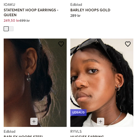
IOAKU
Edblad
STATEMENT HOOP EARRINGS -
BARLEY HOOPS GOLD
QUEEN
289 kr
249,50 kr
499 kr
UDSALG
Edblad
RYVLS