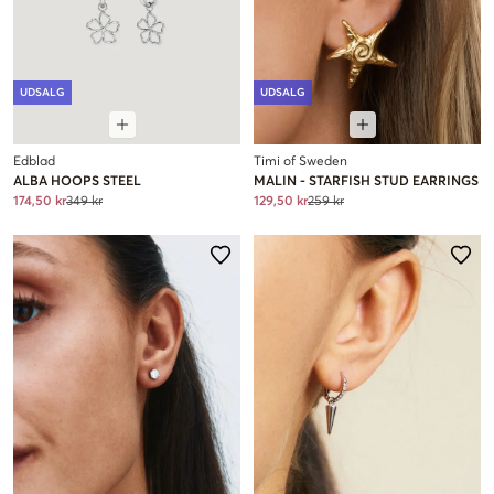
UDSALG
UDSALG
Edblad
Timi of Sweden
ALBA HOOPS STEEL
MALIN - STARFISH STUD EARRINGS
174,50 kr
349 kr
129,50 kr
259 kr