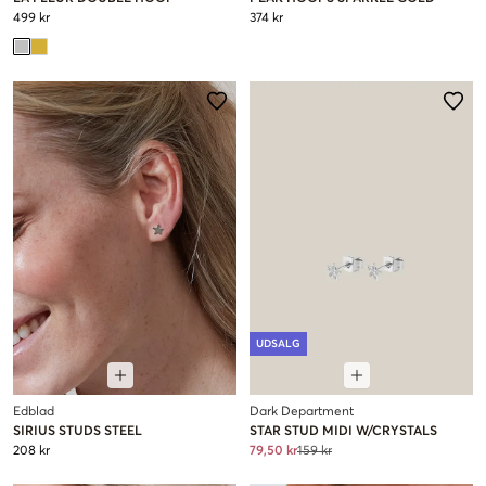
499 kr
374 kr
UDSALG
Edblad
Dark Department
SIRIUS STUDS STEEL
STAR STUD MIDI W/CRYSTALS
208 kr
79,50 kr
159 kr