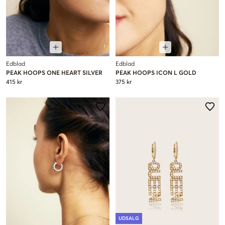
Edblad
Edblad
PEAK HOOPS ONE HEART SILVER
PEAK HOOPS ICON L GOLD
415 kr
375 kr
UDSALG