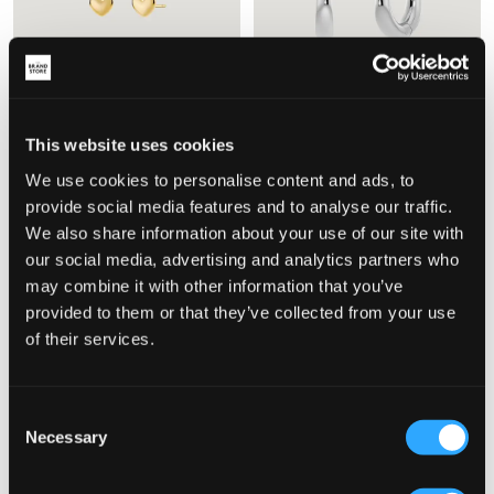
This website uses cookies
Edblad
Edblad
We use cookies to personalise content and ads, to
BARLEY STUDS GOLD
FURO HOOPS STEEL
208 kr
199 kr
provide social media features and to analyse our traffic.
We also share information about your use of our site with
our social media, advertising and analytics partners who
may combine it with other information that you’ve
provided to them or that they’ve collected from your use
of their services.
Consent
Necessary
Selection