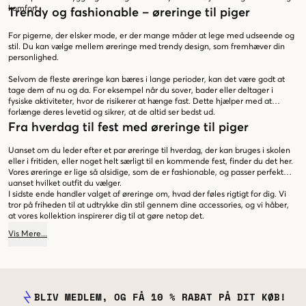
komfort.
Trendy og fashionable – øreringe til piger
For pigerne, der elsker mode, er der mange måder at lege med udseende og
stil. Du kan vælge mellem øreringe med trendy design, som fremhæver din
personlighed.
Selvom de fleste øreringe kan bæres i lange perioder, kan det være godt at
tage dem af nu og da. For eksempel når du sover, bader eller deltager i
fysiske aktiviteter, hvor de risikerer at hænge fast. Dette hjælper med at
forlænge deres levetid og sikrer, at de altid ser bedst ud.
Fra hverdag til fest med øreringe til piger
Uanset om du leder efter et par øreringe til hverdag, der kan bruges i skolen
eller i fritiden, eller noget helt særligt til en kommende fest, finder du det her.
Vores øreringe er lige så alsidige, som de er fashionable, og passer perfekt
uanset hvilket outfit du vælger.
I sidste ende handler valget af øreringe om, hvad der føles rigtigt for dig. Vi
tror på friheden til at udtrykke din stil gennem dine accessories, og vi håber,
at vores kollektion inspirerer dig til at gøre netop det.
Vis
Mere
...
BLIV MEDLEM, OG FÅ 10 % RABAT PÅ DIT KØB!