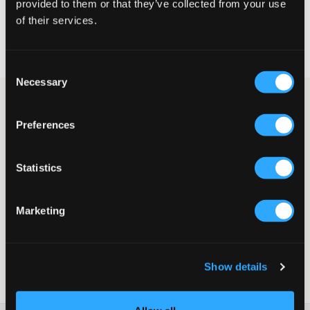
provided to them or that they’ve collected from your use
of their services.
Hurtig levering
Fri fragt over 499 kr
Fortrydelsesret i 60 dager
Consent
Necessary
Selection
Ringe fra Edblad i blankt rustfrit stål. En lang, smal nitte hænger
i ringen, men den kan også tages af, eller hvis man vil, kan man
Preferences
hænge noget andet der. På ringens forside sidder små klare
sten. Dette er en perfekt gave til dig selv eller til en anden.
Dekorationsstørrelse 4 x 11 mm. Ringens diameter 11 mm.
Statistics
Øreringe
Hoops/ringe
Sten
Marketing
Diameter 11 mm
Rustfrit stål
Nikkel-sikker
Farve: Blankt rustfrit stål.
Show details
SKU
:
124196-001