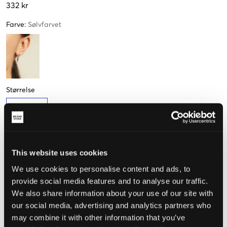
332 kr
Farve
:
Sølvfarvet
Størrelse
One Size
Opfattet størrelse
This website uses cookies
We use cookies to personalise content and ads, to
Lille
Perfekt
Stor
provide social media features and to analyse our traffic.
We also share information about your use of our site with
our social media, advertising and analytics partners who
VÆLG EN STØRRELSE
may combine it with other information that you’ve