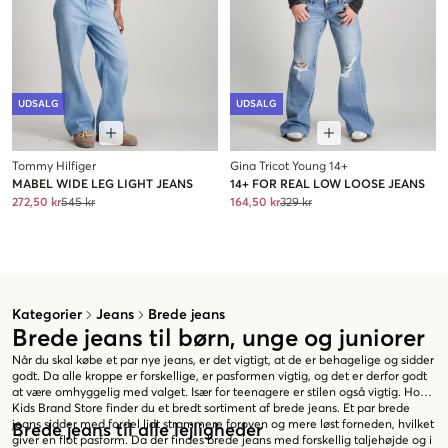
UDSALG
UDSALG
Tommy Hilfiger
Gina Tricot Young 14+
MABEL WIDE LEG LIGHT JEANS
14+ FOR REAL LOW LOOSE JEANS
272,50 kr
545 kr
164,50 kr
329 kr
Kategorier
Jeans
Brede jeans
Brede jeans til børn, unge og juniorer
Når du skal købe et par nye jeans, er det vigtigt, at de er behagelige og sidder
godt. Da alle kroppe er forskellige, er pasformen vigtig, og det er derfor godt
at være omhyggelig med valget. Især for teenagere er stilen også vigtig. Hos
Kids Brand Store finder du et bredt sortiment af brede jeans. Et par brede
jeans sidder med fordel lidt strammere foroven og mere løst forneden, hvilket
Brede jeans til alle lejligheder
giver en flot pasform. Da der findes brede jeans med forskellig taljehøjde og i