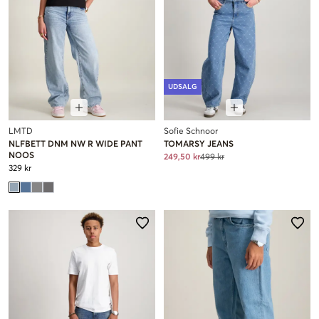
UDSALG
LMTD
Sofie Schnoor
NLFBETT DNM NW R WIDE PANT
TOMARSY JEANS
NOOS
249,50 kr
499 kr
329 kr