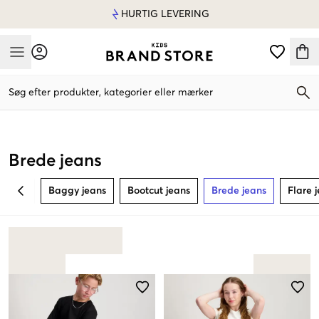
HURTIG LEVERING
Mobile Menu
Søg efter produkter, kategorier eller mærker
Mobile Menu
Brede jeans
Baggy jeans
Bootcut jeans
Brede jeans
Flare 
BACK