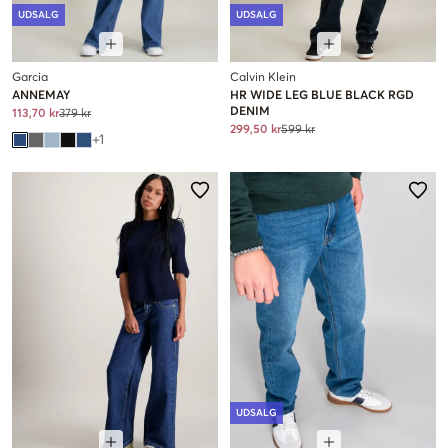
UDSALG
UDSALG
Garcia
Calvin Klein
ANNEMAY
HR WIDE LEG BLUE BLACK RGD
DENIM
113,70 kr
379 kr
299,50 kr
599 kr
+
1
UDSALG