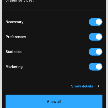
of their services.
Consent
Necessary
Selection
Preferences
Statistics
Marketing
Show details
Levi's
LMTD
LVB 578 BAGGY JEANS
NLFBETT DNM NW R WIDE PANT
NOOS
449 kr
329 kr
Allow all