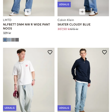
UDSALG
LMTD
Calvin Klein
NLFBETT DNM NW R WIDE PANT
SKATER CLOUDY BLUE
NOOS
307,50 kr
615 kr
329 kr
UDSALG
UDSALG