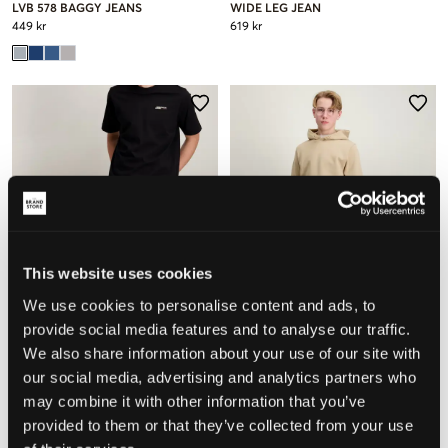
LVB 578 BAGGY JEANS
WIDE LEG JEAN
449 kr
619 kr
This website uses cookies
We use cookies to personalise content and ads, to
provide social media features and to analyse our traffic.
We also share information about your use of our site with
our social media, advertising and analytics partners who
Jack & Jones
LMTD
may combine it with other information that you’ve
JJIALEX JJORIGINAL AKM 554
NLMBIRM DNM R LOOSE PANT
provided to them or that they’ve collected from your use
NOOS
299 kr
279 kr