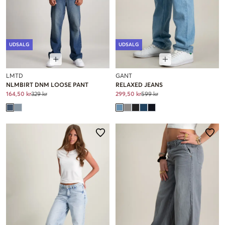
UDSALG
UDSALG
LMTD
GANT
NLMBIRT DNM LOOSE PANT
RELAXED JEANS
164,50 kr
329 kr
299,50 kr
599 kr