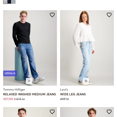
UDSALG
Tommy Hilfiger
Levi's
RELAXED WASHED MEDIUM JEANS
WIDE LEG JEANS
307,50 kr
615 kr
449 kr