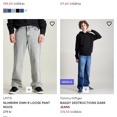
189,50 kr
379 kr
211,60 kr
529 kr
+
1
UDSALG
LMTD
Tommy Hilfiger
NLMBIRM DNM R LOOSE PANT
BAGGY DESTRUCTIONS DARK
NOOS
JEANS
279 kr
374,50 kr
749 kr