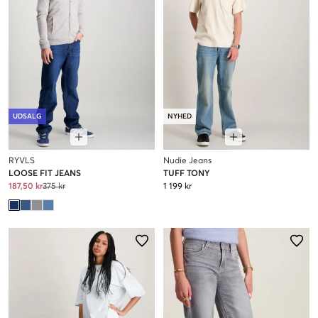
UDSALG
NYHED
RYVLS
Nudie Jeans
LOOSE FIT JEANS
TUFF TONY
187,50 kr
375 kr
1 199 kr