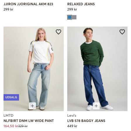
JJIRON JJORIGINAL AKM 823
RELAXED JEANS
299 kr
299 kr
UDSALG
LMTD
Levi's
NLFBIRT DNM LW WIDE PANT
LVB 578 BAGGY JEANS
164,50 kr
329 kr
449 kr