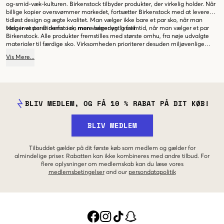
og-smid-væk-kulturen. Birkenstock tilbyder produkter, der virkelig holder. Når
billige kopier oversvømmer markedet, fortsætter Birkenstock med at levere
tidløst design og ægte kvalitet. Man vælger ikke bare et par sko, når man
vælger et par Birkenstock, man vælger en livsstil.
Man investerer derfor i en mere bæredygtig fremtid, når man vælger et par
Birkenstock. Alle produkter fremstilles med største omhu, fra nøje udvalgte
materialer til færdige sko. Virksomheden prioriterer desuden miljøvenlige
produktionsmetoder og arbejder aktivt for at reducere sit økologiske
Vis
Mere
...
fodaftryk.
BLIV MEDLEM, OG FÅ 10 % RABAT PÅ DIT KØB!
BLIV MEDLEM
Tilbuddet gælder på dit første køb som medlem og gælder for
almindelige priser. Rabatten kan ikke kombineres med andre tilbud. For
flere oplysninger om medlemskab kan du læse vores
medlemsbetingelser
and our
persondatapolitik