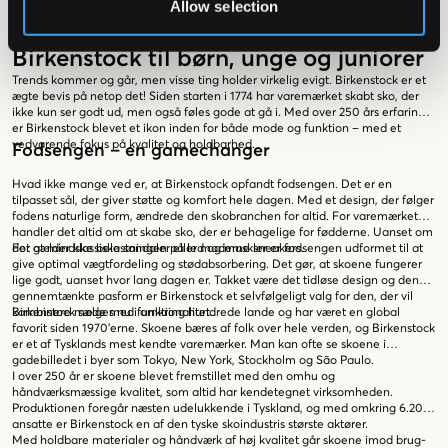
Allow selection
Brand
Birkenstock
Birkenstock til børn, unge og juniorer
Trends kommer og går, men visse ting holder virkelig evigt. Birkenstock er et
ægte bevis på netop det! Siden starten i 1774 har varemærket skabt sko, der
ikke kun ser godt ud, men også føles gode at gå i. Med over 250 års erfaring
er Birkenstock blevet et ikon inden for både mode og funktion – med et
vedvarende fokus på kvalitet og holdbarhed.
Fodsengen – en gamechanger
Hvad ikke mange ved er, at Birkenstock opfandt fodsengen. Det er en
tilpasset sål, der giver støtte og komfort hele dagen. Med et design, der følger
fodens naturlige form, ændrede den skobranchen for altid. For varemærket
handler det altid om at skabe sko, der er behagelige for fødderne. Uanset om
det gælder klassiske sandaler eller moderne sneakers.
For at mindske belastningen på led og muskler er fodsengen udformet til at
give optimal vægtfordeling og stødabsorbering. Det gør, at skoene fungerer
lige godt, uanset hvor lang dagen er. Takket være det tidløse design og den
gennemtænkte pasform er Birkenstock et selvfølgeligt valg for den, der vil
kombinere mode med funktionalitet.
Birkenstock sælges nu i omkring hundrede lande og har været en global
favorit siden 1970'erne. Skoene bæres af folk over hele verden, og Birkenstock
er et af Tysklands mest kendte varemærker. Man kan ofte se skoene i
gadebilledet i byer som Tokyo, New York, Stockholm og São Paulo.
I over 250 år er skoene blevet fremstillet med den omhu og
håndværksmæssige kvalitet, som altid har kendetegnet virksomheden.
Produktionen foregår næsten udelukkende i Tyskland, og med omkring 6.200
ansatte er Birkenstock en af den tyske skoindustris største aktører.
Med holdbare materialer og håndværk af høj kvalitet går skoene imod brug-