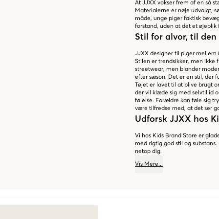
At JJXX vokser frem af en så stæ
Materialerne er nøje udvalgt, s
måde, unge piger faktisk bevæger
forstand, uden at det et øjeblik 
Stil for alvor, til d
JJXX designer til piger mellem 8
Stilen er trendsikker, men ikke f
streetwear, men blander modern
efter sæson. Det er en stil, der
Tøjet er lavet til at blive brugt 
der vil klæde sig med selvtillid o
følelse. Forældre kan føle sig t
være tilfredse med, at det ser g
Udforsk JJXX hos K
Vi hos Kids Brand Store er glade 
med rigtig god stil og substans. 
netop dig.
Vis
Mere
...