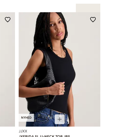
NYHED
JJXX
JXFRIDA SL U-NECK TOP JRS