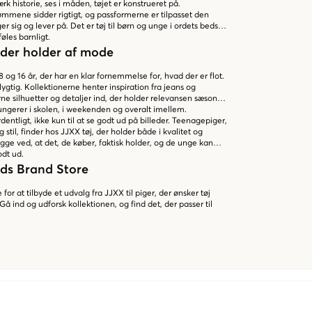
rk historie, ses i måden, tøjet er konstrueret på.
ømmene sidder rigtigt, og passformerne er tilpasset den
 sig og lever på. Det er tøj til børn og unge i ordets bedste
føles barnligt.
en der holder af mode
 og 16 år, der har en klar fornemmelse for, hvad der er flot.
lygtig. Kollektionerne henter inspiration fra jeans og
e silhuetter og detaljer ind, der holder relevansen sæson
 fungerer i skolen, i weekenden og overalt imellem.
ordentligt, ikke kun til at se godt ud på billeder. Teenagepiger,
g stil, finder hos JJXX tøj, der holder både i kvalitet og
rygge ved, at det, de køber, faktisk holder, og de unge kan
odt ud.
ids Brand Store
for at tilbyde et udvalg fra JJXX til piger, der ønsker tøj
Gå ind og udforsk kollektionen, og find det, der passer til