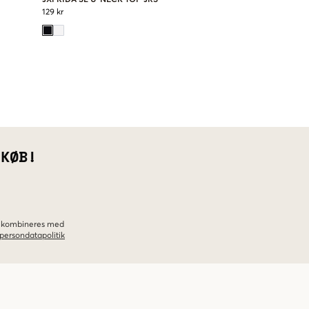
129 kr
 KØB!
ke kombineres med
persondatapolitik