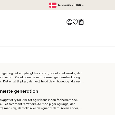
FRI FRAGT 
Denmark
/
DKK
Market switch
piger, og det er tydeligt fra starten, at det er et mærke, der
g handler om. Kollektionerne er moderne, gennemtænkte og
 Det er tøj til piger, der ved, hvad de vil have, og ikke nøjes
l næste generation
ygget et ry for kvalitet og stilsans inden for herremode.
se – et sortiment rettet direkte mod piger og unge, der
 men i tøj, der faktisk er designet til dem. Arven er der,