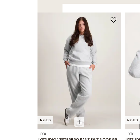
NYHED
NYHED
JJXX
JJXX
JXSTUDIO VESTERBRO PANT SWT NOOS GR
JXSTUD