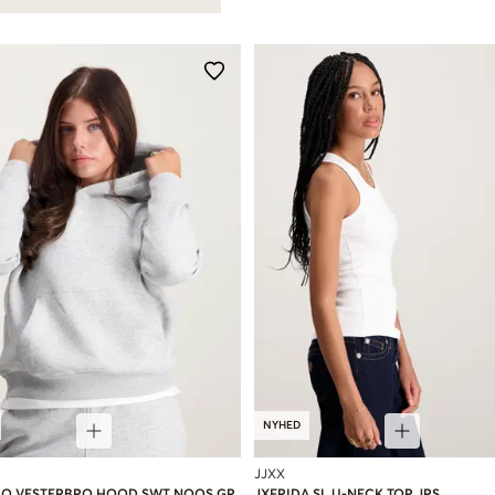
NYHED
JJXX
IO VESTERBRO HOOD SWT NOOS GR
JXFRIDA SL U-NECK TOP JRS