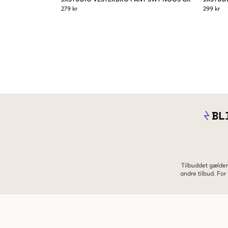
279 kr
299 kr
BL
Tilbuddet gælder
andre tilbud. Fo