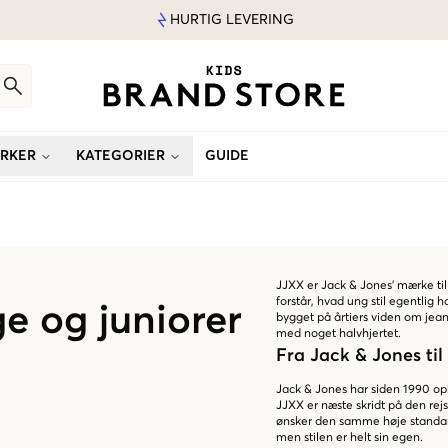
HURTIG LEVERING
RKER
KATEGORIER
GUIDE
JJXX er Jack & Jones' mærke til 
forstår, hvad ung stil egentli
ge og juniorer
bygget på årtiers viden om jeans.
med noget halvhjertet.
Fra Jack & Jones ti
Jack & Jones har siden 1990 opb
JJXX er næste skridt på den rej
ønsker den samme høje standard,
men stilen er helt sin egen.