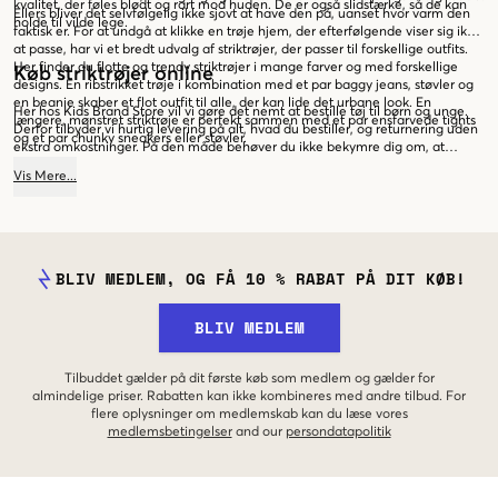
kvalitet, der føles blødt og rart mod huden. De er også slidstærke, så de kan
Ellers bliver det selvfølgelig ikke sjovt at have den på, uanset hvor varm den
holde til vilde lege.
faktisk er. For at undgå at klikke en trøje hjem, der efterfølgende viser sig ikke
at passe, har vi et bredt udvalg af striktrøjer, der passer til forskellige outfits.
Her finder du flotte og trendy striktrøjer i mange farver og med forskellige
Køb striktrøjer online
designs. En ribstrikket trøje i kombination med et par baggy jeans, støvler og
en beanie skaber et flot outfit til alle, der kan lide det urbane look. En
Her hos Kids Brand Store vil vi gøre det nemt at bestille tøj til børn og unge.
længere, mønstret striktrøje er perfekt sammen med et par ensfarvede tights
Derfor tilbyder vi hurtig levering på alt, hvad du bestiller, og returnering uden
og et par chunky sneakers eller støvler.
ekstra omkostninger. På den måde behøver du ikke bekymre dig om, at
striktrøjen ikke passer. Det er bare at bestille trøjen hjem og prøve den i ro og
Vis
Mere
...
mag. Passer den ikke, eller falder designet ikke i din smag, er det bare at
sende den tilbage helt uden omkostninger og bestille en anden. Vi vil gerne
have, at det skal være lige så nemt at handle børne- og ungdomstøj online,
som det er i en fysisk butik. Så tag et kig i vores sortiment af trendy striktrøjer
allerede i dag!
BLIV MEDLEM, OG FÅ 10 % RABAT PÅ DIT KØB!
BLIV MEDLEM
Tilbuddet gælder på dit første køb som medlem og gælder for
almindelige priser. Rabatten kan ikke kombineres med andre tilbud. For
flere oplysninger om medlemskab kan du læse vores
medlemsbetingelser
and our
persondatapolitik