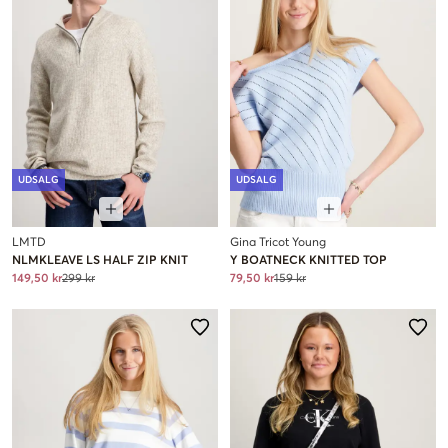
UDSALG
UDSALG
LMTD
Gina Tricot Young
NLMKLEAVE LS HALF ZIP KNIT
Y BOATNECK KNITTED TOP
149,50 kr
299 kr
79,50 kr
159 kr