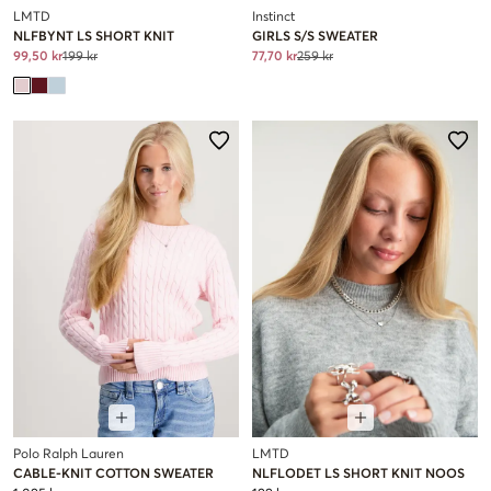
LMTD
Instinct
NLFBYNT LS SHORT KNIT
GIRLS S/S SWEATER
99,50 kr
199 kr
77,70 kr
259 kr
Polo Ralph Lauren
LMTD
CABLE-KNIT COTTON SWEATER
NLFLODET LS SHORT KNIT NOOS