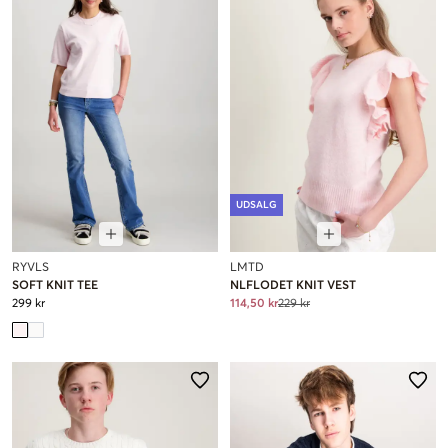
UDSALG
RYVLS
LMTD
SOFT KNIT TEE
NLFLODET KNIT VEST
299 kr
114,50 kr
229 kr