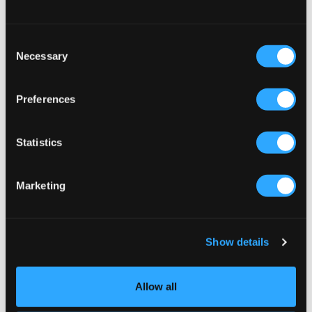
Consent
Necessary
Selection
Preferences
Statistics
UDSALG
UDSALG
Marketing
LMTD
RYVLS
NLFBULLO LS SHORT KNIT
KNIT L/S SWEATER
Show details
139,50 kr
279 kr
149,50 kr
299 kr
Allow all