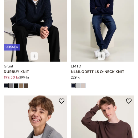
UDSALG
Grunt
LMTD
DURBUY KNIT
NLMLODETT LS O-NECK KNIT
199,50 kr
399 kr
229 kr