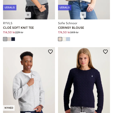
UDSALG
UDSALG
RYVLS
Sofie Schnoor
CLOÉ SOFT KNIT TEE
CERINSY BLOUSE
114,50 kr
229 kr
174,50 kr
349 kr
NYHED