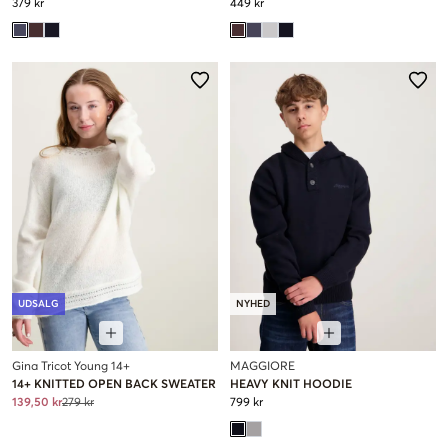
379 kr
449 kr
UDSALG
NYHED
Gina Tricot Young 14+
MAGGIORE
14+ KNITTED OPEN BACK SWEATER
HEAVY KNIT HOODIE
139,50 kr
279 kr
799 kr