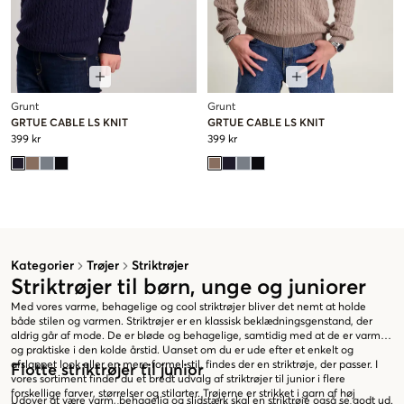
Grunt
Grunt
GRTUE CABLE LS KNIT
GRTUE CABLE LS KNIT
399 kr
399 kr
Kategorier
Trøjer
Striktrøjer
Striktrøjer til børn, unge og juniorer
Med vores varme, behagelige og cool striktrøjer bliver det nemt at holde
både stilen og varmen. Striktrøjer er en klassisk beklædningsgenstand, der
aldrig går af mode. De er bløde og behagelige, samtidig med at de er varme
og praktiske i den kolde årstid. Uanset om du er ude efter et enkelt og
afslappet look eller en mere formel stil, findes der en striktrøje, der passer. I
Flotte striktrøjer til junior
vores sortiment finder du et bredt udvalg af striktrøjer til junior i flere
forskellige farver, størrelser og stilarter. Trøjerne er strikket i garn af høj
Udover at være varm, behagelig og slidstærk skal en striktrøje også se godt ud.