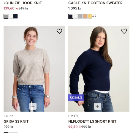
JOHN ZIP HOOD KNIT
CABLE-KNIT COTTON SWEATER
139,60 kr
349 kr
1 095 kr
+
7
UDSALG
Grunt
LMTD
GRISA SS KNIT
NLFLODETT LS SHORT KNIT
299 kr
99,50 kr
199 kr