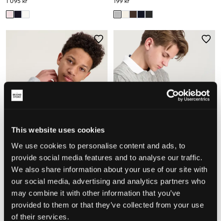
1 095 kr
199 kr
This website uses cookies
We use cookies to personalise content and ads, to
provide social media features and to analyse our traffic.
We also share information about your use of our site with
our social media, advertising and analytics partners who
LMTD
Tommy Hilfiger
NLMLODETT LS O-NECK KNIT
COTTON CABLE SWEATER
may combine it with other information that you’ve
229 kr
489 kr
provided to them or that they’ve collected from your use
+
1
of their services.