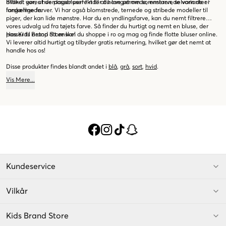
hvilket gør, at de passer perfekt til at have på om sommeren, selvom de er
Blandt vores hverdagsbluser finder du langærmede, ensfarvede varianter i
langærmede.
forskellige farver. Vi har også blomstrede, ternede og stribede modeller til
piger, der kan lide mønstre. Har du en yndlingsfarve, kan du nemt filtrere
vores udvalg ud fra tøjets farve. Så finder du hurtigt og nemt en bluse, der
passer til netop dit ønske!
Hos Kids Brand Store kan du shoppe i ro og mag og finde flotte bluser online.
Vi leverer altid hurtigt og tilbyder gratis returnering, hvilket gør det nemt at
handle hos os!
Disse produkter findes blandt andet i
blå
,
grå
,
sort
,
hvid
.
Vis
Mere
...
Kundeservice
Vilkår
Kids Brand Store