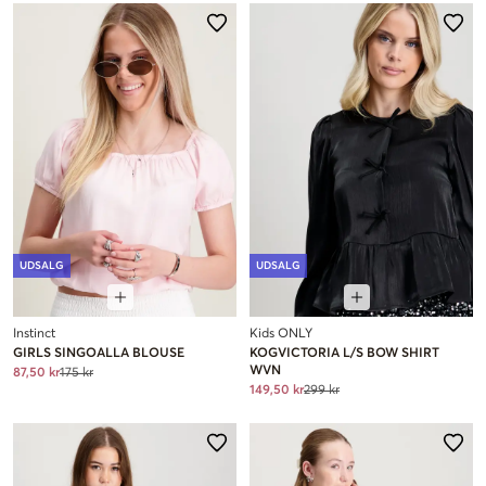
UDSALG
UDSALG
Instinct
Kids ONLY
GIRLS SINGOALLA BLOUSE
KOGVICTORIA L/S BOW SHIRT
WVN
87,50 kr
175 kr
149,50 kr
299 kr