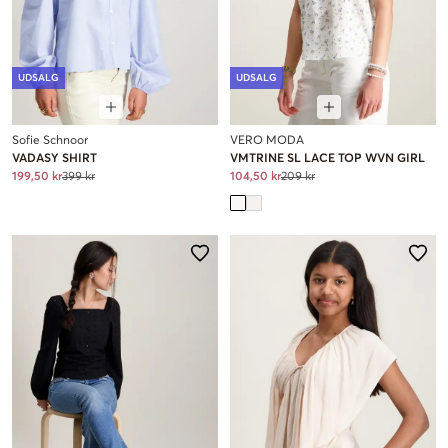
UDSALG
UDSALG
Sofie Schnoor
VERO MODA
VADASY SHIRT
VMTRINE SL LACE TOP WVN GIRL
199,50 kr
399 kr
104,50 kr
209 kr