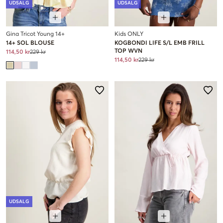
UDSALG
UDSALG
Gina Tricot Young 14+
Kids ONLY
14+ SOL BLOUSE
KOGBONDI LIFE S/L EMB FRILL
TOP WVN
114,50 kr
229 kr
114,50 kr
229 kr
UDSALG