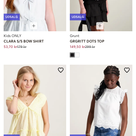
UDSALG
UDSALG
Kids ONLY
Grunt
CLARA S/S BOW SHIRT
GRGRITT DOTS TOP
53,70 kr
179 kr
149,50 kr
299 kr