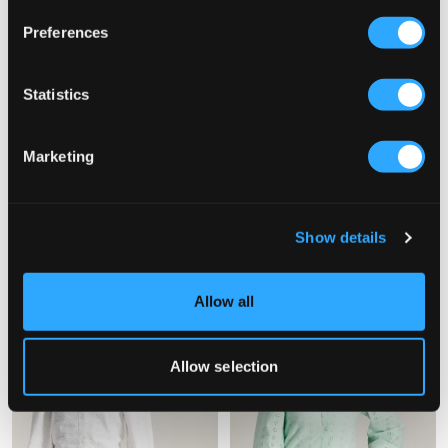
Preferences
Statistics
NYHED
UDSALG
Marketing
Gina Tricot Young 14+
VERO MODA
14+ FRILL BLOUSE
VMTRINE SL LACE TOP WVN GIRL
199 kr
104,50 kr
209 kr
Show details
Allow all
Allow selection