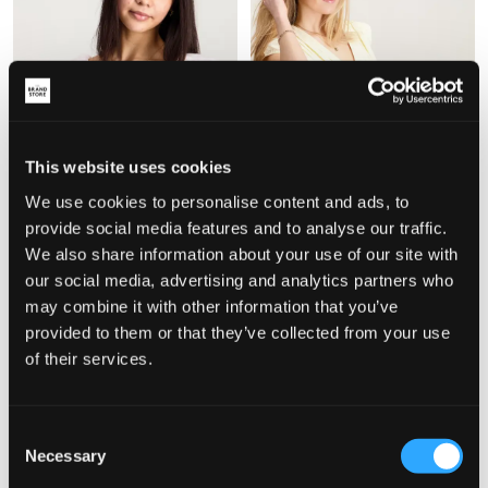
This website uses cookies
UDSALG
UDSALG
We use cookies to personalise content and ads, to
provide social media features and to analyse our traffic.
We also share information about your use of our site with
Abercrombie
Gina Tricot Young 14+
our social media, advertising and analytics partners who
AFG EMERSON ORGANZA PUFF
14+ FITTED SHORT SLEEVE TOP
SLV T
124,50 kr
249 kr
may combine it with other information that you’ve
174,50 kr
349 kr
provided to them or that they’ve collected from your use
of their services.
Consent
Necessary
Selection