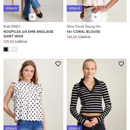
UDSALG
UDSALG
Kids ONLY
Gina Tricot Young 14+
KOGPILEA 3/4 EMB ANGLAISE
14+ CORAL BLOUSE
SHIRT WVN
124,50 kr
249 kr
129,50 kr
259 kr
UDSALG
UDSALG