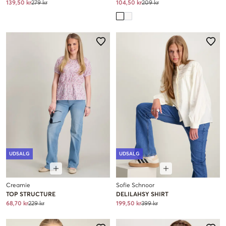
139,50 kr
279 kr
104,50 kr
209 kr
UDSALG
UDSALG
Creamie
Sofie Schnoor
TOP STRUCTURE
DELILAHSY SHIRT
68,70 kr
229 kr
199,50 kr
399 kr