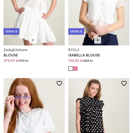
UDSALG
UDSALG
Zadig&Voltaire
RYVLS
BLOUSE
ISABELLA BLOUSE
379,50 kr
759 kr
134,50 kr
269 kr