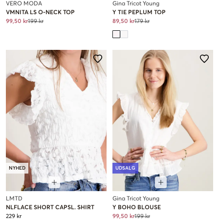
VERO MODA
Gina Tricot Young
VMNITA LS O-NECK TOP
Y TIE PEPLUM TOP
99,50 kr
199 kr
89,50 kr
179 kr
NYHED
UDSALG
LMTD
Gina Tricot Young
NLFLACE SHORT CAPSL. SHIRT
Y BOHO BLOUSE
229 kr
99,50 kr
199 kr