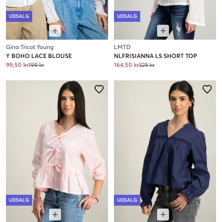
UDSALG
UDSALG
Gina Tricot Young
LMTD
Y BOHO LACE BLOUSE
NLFRISIANNA LS SHORT TOP
99,50 kr
199 kr
164,50 kr
329 kr
UDSALG
UDSALG