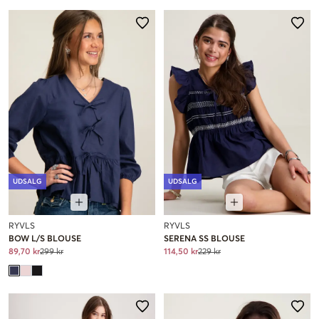
UDSALG
UDSALG
RYVLS
RYVLS
BOW L/S BLOUSE
SERENA SS BLOUSE
89,70 kr
299 kr
114,50 kr
229 kr