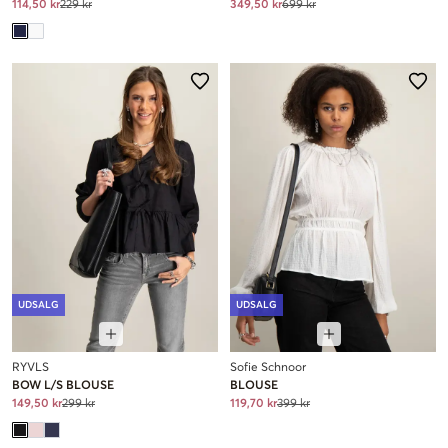
114,50 kr
229 kr
349,50 kr
699 kr
UDSALG
UDSALG
RYVLS
Sofie Schnoor
BOW L/S BLOUSE
BLOUSE
149,50 kr
299 kr
119,70 kr
399 kr