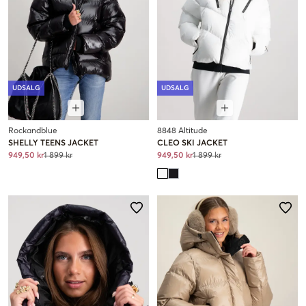
UDSALG
UDSALG
Rockandblue
8848 Altitude
SHELLY TEENS JACKET
CLEO SKI JACKET
949,50 kr
1 899 kr
949,50 kr
1 899 kr