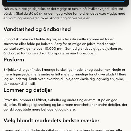
Når du skal vælge skijakke, er det vigtigt at tænke på, hvilket vejr du skal stå
på ski i. Skal du stå på ski under rigtig kolde forhold, er det ekstra vigtigt med
en varm og velisoleret jakke. Andre ting at overveje er:
Vandtæthed og åndbarhed
En god skijakke skal holde dig tør, selv hvis du skulle komme ud for en
snestorm eller falde på bakken. Sørg for at vælge en jakke med et højt
vandsøjletryk, gerne over 10.000 mm. Samtidig er det vigtigt, at jakken er
åndbar, så fugt og sved kan transporteres væk fra kroppen.
Pasform
Skijakker til piger findes i mange forskellige modeller og pasformer. Nogle er
mere figursyede, mens andre er lidt mere rummelige for at give plads til flere
lag skiundertøj. Tænk over, hvordan du plejer at klæde dig, og vælg en jakke,
der passer til din stil.
Lommer og detaljer
Praktiske lommer til liftkort, skibriller og andre ting er et must på en god
skijakke. Et aftageligt snefang og justerbare manchetter er andre detaljer, der
gør skiløbet både mere behageligt og sikrere.
Vælg blandt markedets bedste mærker
I vores sortiment finder du skijakker til piger fra velkendte varemærker. Alle