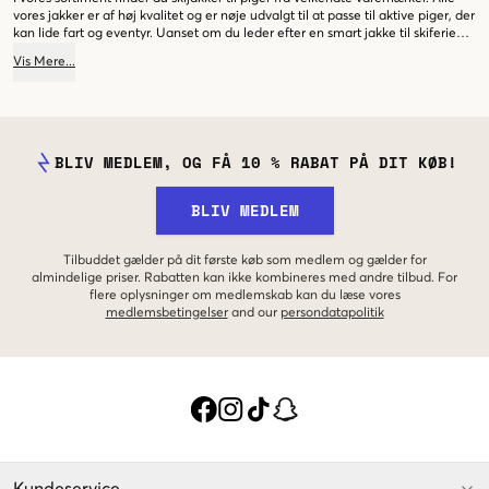
vores jakker er af høj kvalitet og er nøje udvalgt til at passe til aktive piger, der
kan lide fart og eventyr. Uanset om du leder efter en smart jakke til skiferien
eller en rigtig varm jakke til kolde dage på bakken, har vi noget, der passer
Vis
Mere
...
lige til dig. Udforsk vores udvalg inden for skijakker til piger i dag, og find din
favorit til vinterens skieventyr!
BLIV MEDLEM, OG FÅ 10 % RABAT PÅ DIT KØB!
BLIV MEDLEM
Tilbuddet gælder på dit første køb som medlem og gælder for
almindelige priser. Rabatten kan ikke kombineres med andre tilbud. For
flere oplysninger om medlemskab kan du læse vores
medlemsbetingelser
and our
persondatapolitik
Kundeservice