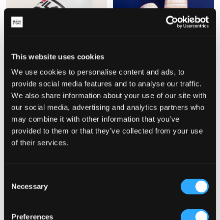
UDSALG
UDSALG
This website uses cookies
We use cookies to personalise content and ads, to
Fila
Fila
provide social media features and to analyse our traffic.
MORRO BAY SLIPPER TEENS
MORRO BAY SLIPPER TEENS
We also share information about your use of our site with
74,50 kr
149 kr
74,50 kr
149 kr
our social media, advertising and analytics partners who
may combine it with other information that you’ve
provided to them or that they’ve collected from your use
of their services.
Consent
Necessary
Selection
Preferences