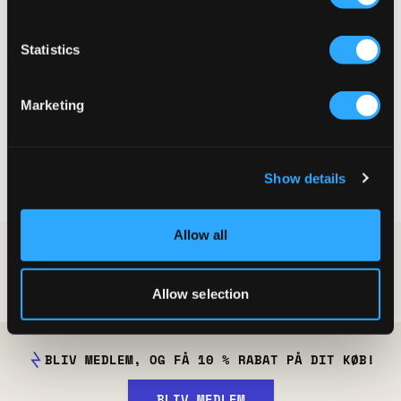
UDSALG
Statistics
Fila
Marketing
MORRO BAY SLIPPER TEENS
74,50 kr
149 kr
Show details
Allow all
Dreng
Sko
Sandaler
Slippers
Badetøfler
Badetøfler til dreng
Allow selection
BLIV MEDLEM, OG FÅ 10 % RABAT PÅ DIT KØB!
BLIV MEDLEM