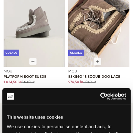
UDSALG
UDSALG
MOU
MOU
PLATFORM BOOT SUEDE
ESKIMO 18 SCOUBIDOO LACE
1 024,50 kr
2 049 kr
974,50 kr
1 949 kr
Brand
MOU
This website uses cookies
MOU til børn, unge og juniorer
We use cookies to personalise content and ads, to
Det legesyge varemærke Mou blev hurtigt hot takket være unikke