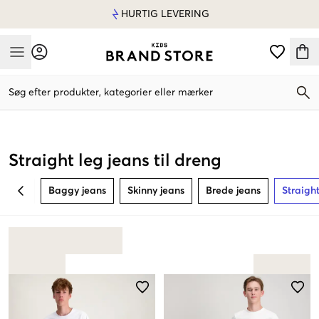
HURTIG LEVERING
Mobile Menu
Søg efter produkter, kategorier eller mærker
Mobile Menu
Straight leg jeans til dreng
Baggy jeans
Skinny jeans
Brede jeans
Straight
BACK