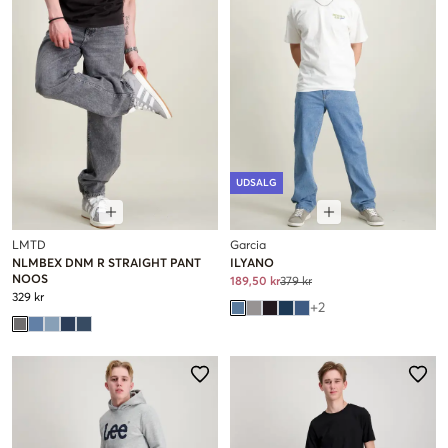
UDSALG
LMTD
Garcia
NLMBEX DNM R STRAIGHT PANT
ILYANO
NOOS
189,50 kr
379 kr
329 kr
+
2