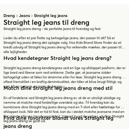
Dreng
Jeans
Straight leg jeans
Straight leg jeans til dreng
Straight leg jeans dreng - de perfekte jeans til hverdag og fest
Leder du efter et par flotte og behagelige jeans, der passer til alt? Så er
Straight leg jeans dreng det oplagte valg. Hos Kids Brand Store finder du et
bredt udvalg af Straight leg jeans dreng fra velkendte mærker, der passer til
alle lejligheder.
Hvad kendetegner Straight leg jeans dreng?
Straight leg jeans dreng kendetegnes ved en lige og afslappet pasform, der er
lige bred ved lårene som ved anklerne. Dette gør, at jeansene sidder
behageligt uden at føles for stramme eller for løse. Straight leg jeans dreng er
oftest fremstillet i en kraftig denimkvalitet, der tåler at blive brugt flittigt, og
som bliver pænere, jo mere de bruges.
Match dine Straight leg jeans dreng med stil
En af fordelene ved Straight leg jeans dreng er, at de er utroligt alsidige og
nemme at matche med forskellige overdele og sko. Til hverdag kan du
kombinere dine Straight leg jeans dreng med en T-shirt eller hættetrøje for et
afslappet look. Når det er tid til fest, kan du i stedet matche jeansene med en
flot skjorte eller en trendy sweatshirt. Uanset hvad du vælger, vil dine Straight
Find dine favoritter blandt vores Straight leg
leg jeans dreng se godt ud.
jeans dreng