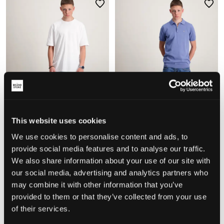
NYHED
NYHED
This website uses cookies
We use cookies to personalise content and ads, to
Calvin Klein
Calvin Klein
provide social media features and to analyse our traffic.
REG STRAIGHT BECKFORD WASH
DAD BECKFORD WASH
We also share information about your use of our site with
549 kr
549 kr
our social media, advertising and analytics partners who
may combine it with other information that you’ve
provided to them or that they’ve collected from your use
of their services.