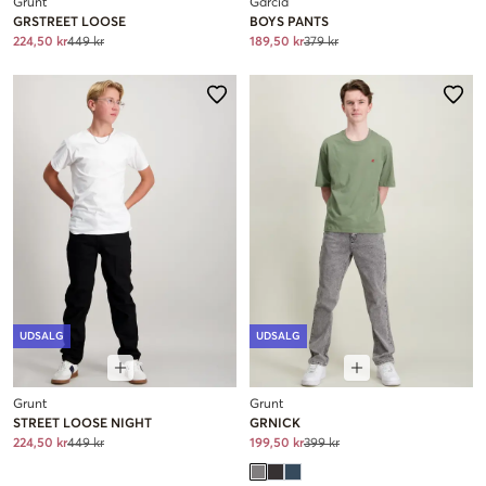
Grunt
Garcia
GRSTREET LOOSE
BOYS PANTS
224,50 kr
449 kr
189,50 kr
379 kr
UDSALG
UDSALG
Grunt
Grunt
STREET LOOSE NIGHT
GRNICK
224,50 kr
449 kr
199,50 kr
399 kr