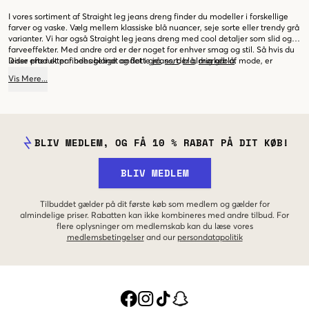
I vores sortiment af Straight leg jeans dreng finder du modeller i forskellige
farver og vaske. Vælg mellem klassiske blå nuancer, seje sorte eller trendy grå
varianter. Vi har også Straight leg jeans dreng med cool detaljer som slid og
farveeffekter. Med andre ord er der noget for enhver smag og stil. Så hvis du
leder efter et par behagelige og flotte jeans, der aldrig går af mode, er
Disse produkter findes blandt andet i
grå
,
sort
,
blå
,
mørkeblå
.
Straight leg jeans dreng et oplagt valg. Hos Kids Brand Store finder du
Vis
Mere
...
garanteret dine nye yndlingsjeans. Velkommen indenfor, og opdag vores
store udvalg af Straight leg jeans dreng allerede i dag!
BLIV MEDLEM, OG FÅ 10 % RABAT PÅ DIT KØB!
BLIV MEDLEM
Tilbuddet gælder på dit første køb som medlem og gælder for
almindelige priser. Rabatten kan ikke kombineres med andre tilbud. For
flere oplysninger om medlemskab kan du læse vores
medlemsbetingelser
and our
persondatapolitik