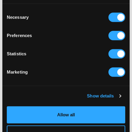
Consent
Necessary
Selection
Preferences
NYHED
NYHED
Statistics
Tommy Hilfiger
Tommy Hilfiger
RELAXED AMERICANA MED JEANS
ARCHIVE VINTAGE DARK JEANS
Marketing
599 kr
599 kr
Show details
Allow all