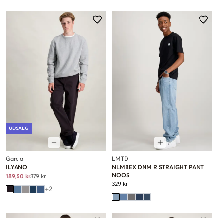
UDSALG
Garcia
LMTD
ILYANO
NLMBEX DNM R STRAIGHT PANT
NOOS
189,50 kr
379 kr
329 kr
+
2