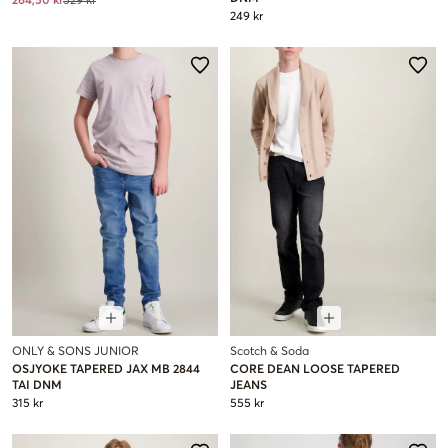
264,50 kr
529 kr
249 kr
ONLY & SONS JUNIOR
Scotch & Soda
OSJYOKE TAPERED JAX MB 2844
CORE DEAN LOOSE TAPERED
TAI DNM
JEANS
315 kr
555 kr