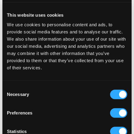
This website uses cookies
Capslab
Capslab
HARRY POTTER SHIELD
LOONEY TUNES BUGS BUNNY
We use cookies to personalise content and ads, to
RED/BLACK CAPSLAB
BLACK BEANIE CAPSLAB
provide social media features and to analyse our traffic.
369 kr
139,50 kr
279 kr
We also share information about your use of our site with
our social media, advertising and analytics partners who
may combine it with other information that you’ve
provided to them or that they’ve collected from your use
of their services.
Consent
Necessary
Selection
Preferences
UDSALG
Statistics
Capslab