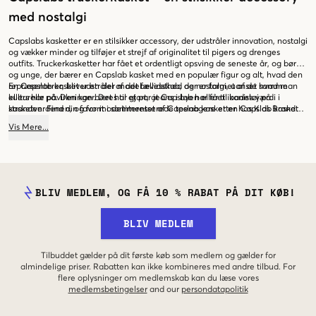
med nostalgi
Capslabs kasketter er en stilsikker accessory, der udstråler innovation, nostalgi
og vækker minder og tilføjer et strejf af originalitet til pigers og drenges
outfits. Truckerkasketter har fået et ordentligt opsving de seneste år, og børn
og unge, der bærer en Capslab kasket med en populær figur og alt, hvad den
repræsenterer, bliver en del af det fællesskab, der er formet af de samme
En Capslab kasket udstråler modebevidsthed og nostalgi, uanset hvad man
kulturelle påvirkninger. Det har gjort, at Capslab har fået ikonisk værdi i
ellers har på. Den kan bæres til et par jeans i byen eller til badetøj på
kasketverdenen, og for modeinteresserede teenagere er en Capslab kasket
stranden. Find din favorit i sortimentet af Capslab kasketter hos Kids Brand
derfor et oplagt valg.
Store. Foretag derefter dit køb nemt og bekvemt med hurtig levering i vores
Vis
Mere
...
online butik.
BLIV MEDLEM, OG FÅ 10 % RABAT PÅ DIT KØB!
BLIV MEDLEM
Tilbuddet gælder på dit første køb som medlem og gælder for
almindelige priser. Rabatten kan ikke kombineres med andre tilbud. For
flere oplysninger om medlemskab kan du læse vores
medlemsbetingelser
and our
persondatapolitik