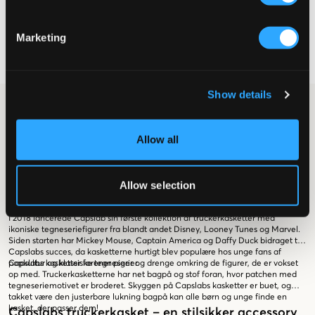
LOONEY TUNES TAZ BLACK
BEANIE CAPSLAB
139,50 kr
279 kr
Marketing
Show details
Brand
Capslab
Capslab til børn, unge og juniorer
Allow all
Capslab producerer eksklusive kasketter med ikoniske popkulturmotiver
såsom tegneseriefigurer og superhelte broderet foran. Capslabs
truckerkasketter har hurtigt opnået favoritstatus hos mange børn og unge,
som kan lide at gå med kasket og originale modeaccessories!
Allow selection
Kasketter med motiver af tegnede seriefigurer
I 2018 lancerede Capslab sin første kollektion af truckerkasketter med
ikoniske tegneseriefigurer fra blandt andet Disney, Looney Tunes og Marvel.
Siden starten har Mickey Mouse, Captain America og Daffy Duck bidraget til
Capslabs succes, da kasketterne hurtigt blev populære hos unge fans af
popkultur og klassiske tegneserier.
Capslabs kasketter forener piger og drenge omkring de figurer, de er vokset
op med. Truckerkasketterne har net bagpå og stof foran, hvor patchen med
tegneseriemotivet er broderet. Skyggen på Capslabs kasketter er buet, og
takket være den justerbare lukning bagpå kan alle børn og unge finde en
kasket, der passer dem!
Capslabs truckerkasket – en stilsikker accessory