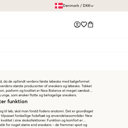
FRI FRAGT 
Denmark
/
DKK
Market switch
d, da de opfandt verdens første løbesko med bølgeformet
 verdens største producenter af sneakers og løbesko. Takket
tion, pasform og kvalitet er New Balance et meget værdsat
 unge, som ønsker flotte og behagelige sneakers.
ter funktion
 sig til løb, skal man forstå fodens anatomi. Det er grundlaget
r tilpasset forskellige fodafsæt og anvendelsesområder. New
valitet i sine skokollektioner. Funktion og komfort er
tår for noget større end sneakers – de fremmer sport og