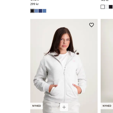
149 kr
299 kr
NYHED
NYHED