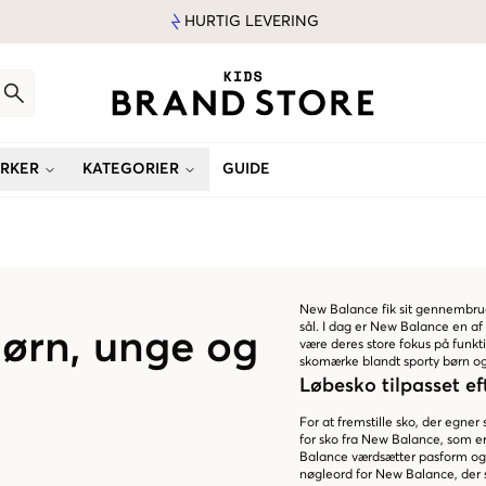
HURTIG LEVERING
RKER
KATEGORIER
GUIDE
New Balance fik sit gennembru
sål. I dag er New Balance en af
børn, unge og
være deres store fokus på funk
skomærke blandt sporty børn og
Løbesko tilpasset ef
For at fremstille sko, der egner
for sko fra New Balance, som e
Balance værdsætter pasform og k
nøgleord for New Balance, der s