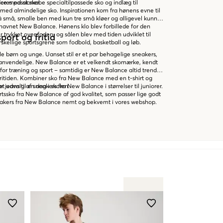
eres passioner.
e med at skabe specialtilpassede sko og indlæg til
med almindelige sko. Inspirationen kom fra hønens evne til
å små, smalle ben med kun tre små kløer og alligevel kunne
navnet New Balance. Hønens klo blev forbillede for den
r trykket over foden, og sålen blev med tiden udviklet til
port og fritid
orskellige sportsgrene som fodbold, basketball og løb.
le børn og unge. Uanset stil er et par behagelige sneakers,
id anvendelige. New Balance er et velkendt skomærke, kendt
 for træning og sport – samtidig er New Balance altid trendy
fritiden. Kombiner sko fra New Balance med en t-shirt og
r jeans til en dag i skolen.
t udvalg af sneakers fra New Balance i størrelser til juniorer.
rtssko fra New Balance af god kvalitet, som passer lige godt
sneakers fra New Balance nemt og bekvemt i vores webshop.