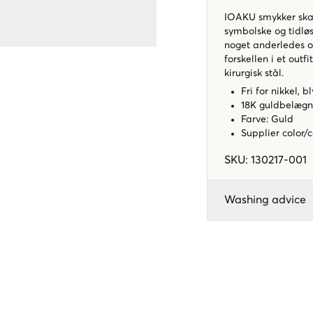
IOAKU smykker skab
symbolske og tidløse
noget anderledes og
forskellen i et outf
kirurgisk stål.
Fri for nikkel,
18K guldbelægn
Farve: Guld
Supplier color/
SKU
:
130217-001
Washing advice