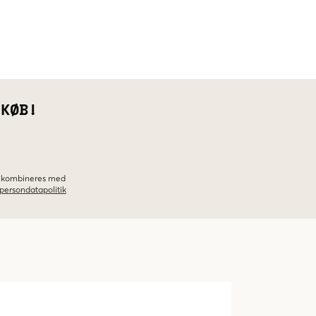
 KØB!
ke kombineres med
persondatapolitik