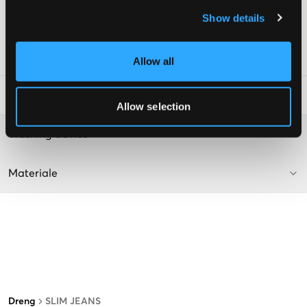
Farve: Light Blue
Teksten er AI-genereret.
Show details
Supplier color/color code
:
LIGHT BLUE
SKU
:
130449-001
Allow all
Råd om tøjvask
:
Allow selection
Washing advice
Materiale
Dreng
SLIM JEANS