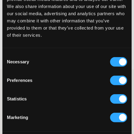
Lille
Perfekt
Stor
We also share information about your use of our site with
our social media, advertising and analytics partners who
STØRRELSESGUIDE
may combine it with other information that you’ve
provided to them or that they’ve collected from your use
VÆLG EN STØRRELSE
of their services.
Hurtig levering
Consent
Fri fragt over 499 kr
Necessary
Fortrydelsesret i 60 dager
Selection
Blå jeans fra GANT i femlommersmodel. Disse jeans har gylp
Preferences
med knap og lynlås for en god pasform. Naturligvis har
jeansene også justerbar talje, så de sidder perfekt. Med diskret
profilering for et stilrent og afslappet look.
Statistics
Femlommersmodel
Jeansmodel: Slim
Marketing
Justerbar talje
Gylp med knap og lynlås
Diskret profilerede