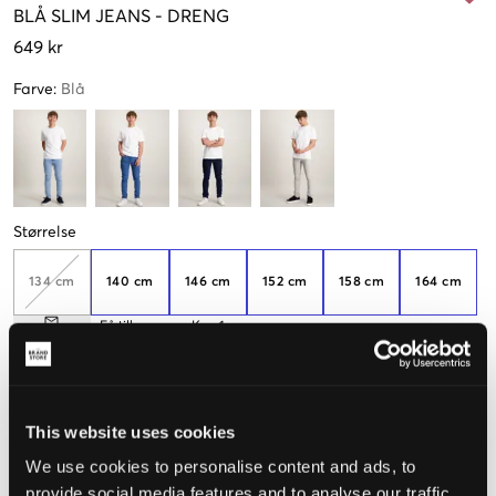
BLÅ
SLIM JEANS
-
DRENG
649 kr
Farve
:
Blå
Størrelse
134 cm
140 cm
146 cm
152 cm
158 cm
164 cm
Få tilbage
Kun
1
tilbage
170 cm
176 cm
This website uses cookies
Opfattet størrelse
We use cookies to personalise content and ads, to
provide social media features and to analyse our traffic.