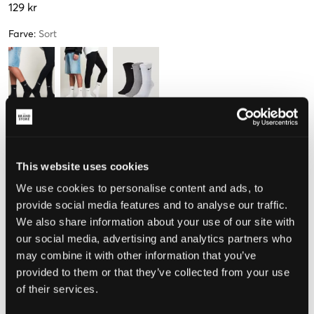
129 kr
Farve
:
Sort
Størrelse
34-38
38-42
42-46
This website uses cookies
We use cookies to personalise content and ads, to
provide social media features and to analyse our traffic.
Opfattet størrelse
We also share information about your use of our site with
our social media, advertising and analytics partners who
Lille
Perfekt
Stor
may combine it with other information that you’ve
provided to them or that they’ve collected from your use
STØRRELSESGUIDE
of their services.
VÆLG EN STØRRELSE