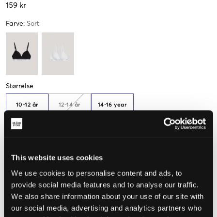
159 kr
Farve
:
Sort
Størrelse
10-12 år
12-14 år
14-16 year
(140-152 cm)
(152-164 cm)
(164-176 cm)
Opfattet størrelse
This website uses cookies
Lille
Perfekt
Stor
We use cookies to personalise content and ads, to
provide social media features and to analyse our traffic.
STØRRELSESGUIDE
We also share information about your use of our site with
our social media, advertising and analytics partners who
VÆLG EN STØRRELSE