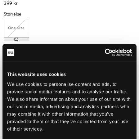
399 kr
Størrelse
One Size
Opfattet størrelse
Lille
Perfekt
Stor
This website uses cookies
STØRRELSESGUIDE
We use cookies to personalise content and ads, to
provide social media features and to analyse our traffic.
VÆLG EN STØRRELSE
We also share information about your use of our site with
our social media, advertising and analytics partners who
may combine it with other information that you’ve
Hurtig levering
provided to them or that they’ve collected from your use
Fri fragt over 499 kr
Fortrydelsesret i 60 dager
of their services.