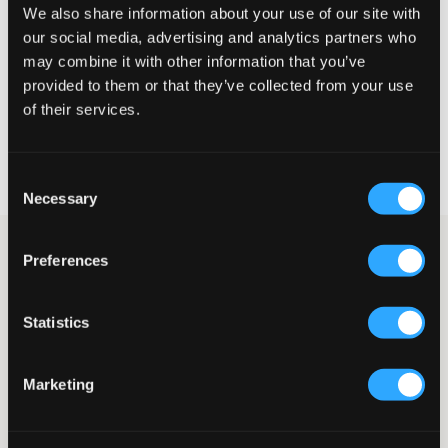
We also share information about your use of our site with
our social media, advertising and analytics partners who
may combine it with other information that you’ve
VÆLG EN STØRRELSE
provided to them or that they’ve collected from your use
of their services.
Hurtig levering
Fri fragt over 499 kr
Consent
Fortrydelsesret i 60 dager
Necessary
Selection
Jeans fra Grunt i en mellemblå vask. Taljen er normalhøj og
Preferences
justerbar, og benene er tætsiddende og udsvingede nederst.
Gylpen består af knap og lynlås. Et par udsvingede jeans er et
af de mest populære stykker tøj i foråret og sommeren 2023.
Statistics
Jeans
Normalhøj talje
Justerbar talje
Marketing
Gylp bestående af knap og lynlås
Tæt pasform
Udsvingede ben