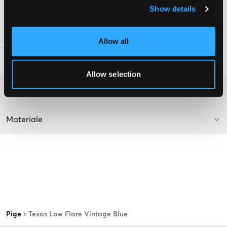
Femlommemodel
Show details
Farve: Vintage Blue
SKU
:
112585-001
Allow all
Råd om tøjvask
:
Allow selection
Washing advice
Materiale
Pige
Texas Low Flare Vintage Blue