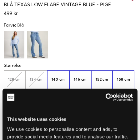
BLÅ
TEXAS LOW FLARE VINTAGE BLUE
-
PIGE
499 kr
Farve
:
Blå
Størrelse
128 cm
134 cm
140 cm
146 cm
152 cm
158 cm
164 cm
170 cm
176 cm
182 cm
188 cm
This website uses cookies
Opfattet størrelse
We use cookies to personalise content and ads, to
provide social media features and to analyse our traffic.
Lille
Perfekt
Stor