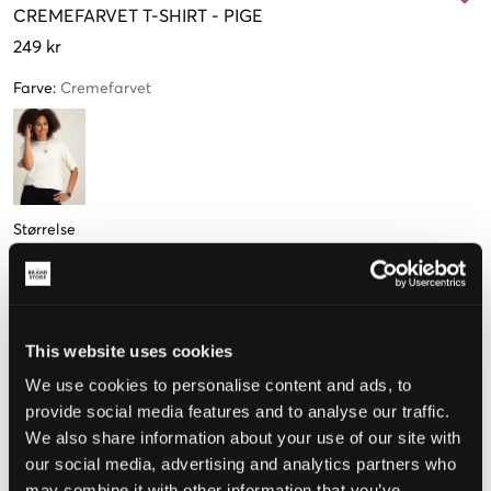
CREMEFARVET
T-SHIRT
-
PIGE
249 kr
Farve
:
Cremefarvet
Størrelse
140 cm
152 cm
164 cm
176 cm
Kun
2
Kun
1
tilbage
tilbage
This website uses cookies
We use cookies to personalise content and ads, to
Opfattet størrelse
provide social media features and to analyse our traffic.
We also share information about your use of our site with
Lille
Perfekt
Stor
our social media, advertising and analytics partners who
STØRRELSESGUIDE
may combine it with other information that you’ve