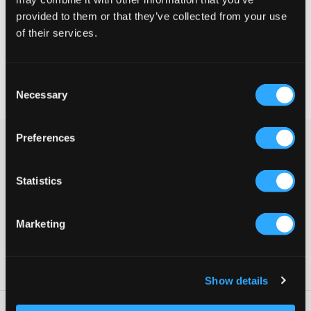
provided to them or that they’ve collected from your use
VÆLG EN STØRRELSE
of their services.
Hurtig levering
Consent
Fri fragt over 499 kr
Necessary
Selection
Fortrydelsesret i 60 dager
Preferences
Benhvid ribbet top fra Sofie Schnoor. T-shirten har en rund
halsudskæring og normal pasform. Mærkets logo er broderet og
placeret centralt på brystet.
Statistics
Top
Broderi
Rund halsudskæring
Marketing
Normal pasform
Farve: 0118 Antique White
SKU
:
133500-001
Show details
Råd om tøjvask
: