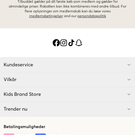
Tilbuddet gælder på dit første køb som medlem og gælder for
almindelige priser. Rabatten kan ikke kombineres med andre tilbud. For
flere oplysninger om medlemskab kan du læse vores
medlemsbetingelser
and our
persondatapolitik
Kundeservice
Vilkår
Kids Brand Store
Trender nu
Betalingsmuligheder