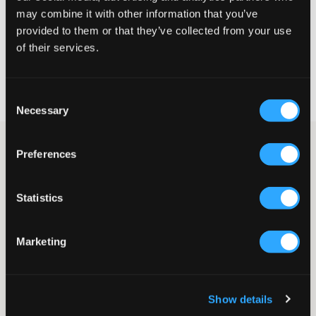
may combine it with other information that you’ve
VÆLG EN STØRRELSE
provided to them or that they’ve collected from your use
of their services.
Hurtig levering
Fri fragt over 499 kr
Consent
Fortrydelsesret i 60 dager
Necessary
Selection
Hvid T-shirt med sorte detaljer fra Marni. T-shirten har rund
Preferences
halsudskæring og normal pasform. Mærkets logo er broderet
nederst.
T-shirt
Statistics
Rund halsudskæring
Normal pasform
Broderi
Marketing
Paljetter
Taljekort
Farve: Hvid
Show details
SKU
:
132775-001