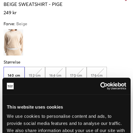
BEIGE
SWEATSHIRT
-
PIGE
249 kr
Farve
:
Beige
Størrelse
140 cm
152 cm
164 cm
170 cm
176 cm
Kun
1
tilbage
This website uses cookies
Opfattet størrelse
We use cookies to personalise content and ads, to
Lille
Perfekt
Stor
provide social media features and to analyse our traffic.
We also share information about your use of our site with