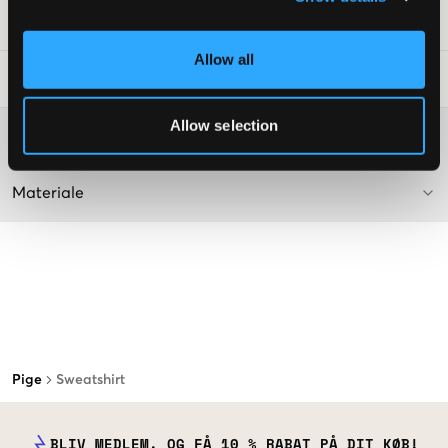
SKU
:
118600-001
Allow all
Råd om tøjvask
:
Allow selection
Washing advice
Materiale
Pige
Sweatshirt
BLIV MEDLEM, OG FÅ 10 % RABAT PÅ DIT KØB!