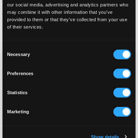
our social media, advertising and analytics partners who
VÆLG EN STØRRELSE
may combine it with other information that you’ve
provided to them or that they’ve collected from your use
of their services.
Hurtig levering
Fri fragt over 499 kr
Fortrydelsesret i 60 dager
Consent
Necessary
Selection
Beige veloursweatshirt fra D-xel. Trøjen har en afslappet
pasform med dropped shoulders, og livet er cropped.
Preferences
Halsudskæringen er rund. Gå ikke glip af de matchende bukser,
så du får et komplet sæt.
Sweatshirt
Statistics
Rund halsudskæring
Velour
Manchetter
Marketing
Afslappet pasform
Dropped shoulders
Cropped
Farve: 02110
Show details