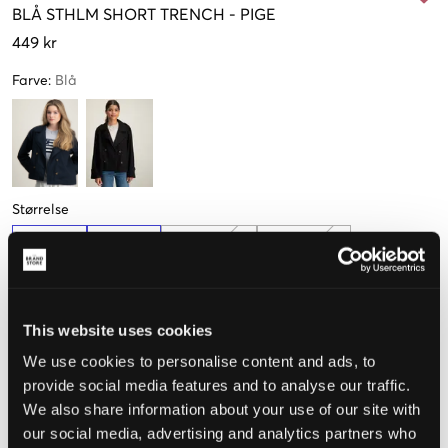
BLÅ
STHLM SHORT TRENCH
-
PIGE
449 kr
Farve
:
Blå
Størrelse
134-140
146-152
158-164 cm
170-176 cm
Få tilbage
Kun
1
tilbage
This website uses cookies
Opfattet størrelse
We use cookies to personalise content and ads, to
provide social media features and to analyse our traffic.
Lille
Perfekt
Stor
We also share information about your use of our site with
our social media, advertising and analytics partners who
STØRRELSESGUIDE