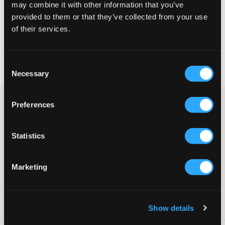
may combine it with other information that you’ve
provided to them or that they’ve collected from your use
VÆLG EN STØRRELSE
of their services.
Hurtig levering
Consent
Fri fragt over 499 kr
Necessary
Fortrydelsesret i 60 dager
Selection
Mørkeblå kort trenchcoat. Jakken har dobbeltknapning, og der
Preferences
er også knapper ved ærmekanterne samt på skulderen.
Pasformen er lige. Denne jakke er en af forårets og sommerens
store trends.
Statistics
Jakke
Knapper
Marketing
Dobbeltknapning
Lige pasform
Farve: Navy
SKU
:
129070-001
Show details