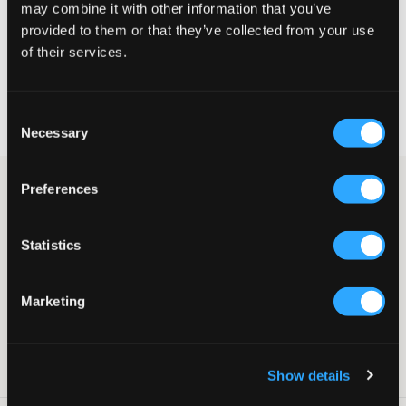
may combine it with other information that you’ve
provided to them or that they’ve collected from your use
VÆLG EN STØRRELSE
of their services.
Hurtig levering
Consent
Fri fragt over 499 kr
Necessary
Fortrydelsesret i 60 dager
Selection
Hvid T-shirt fra Champion. T-shirten har rund halsudskæring og
Preferences
en normal pasform. Mærkets velkendte logo er trykt og placeret
på brystet.
Statistics
T-shirt
Rund halsudskæring
Normal pasform
Marketing
Tryk
Farve: Hvid
Supplier color/color code
:
White
SKU
:
130787-006
Show details