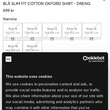
BLÅ
SLIM FIT COTTON OXFORD SHIRT
-
DRENG
699 kr
Størrelse
Size 8
Size 10
Size 12
Size 14
Size 16
132-137 cm
138-142 cm
144-149 cm
150-155 cm
156-161 cm
Size 18
Size 20
163-168 cm
169-174 cm
Opfattet størrelse
This website uses cookies
Lille
Perfekt
Stor
We use cookies to personalise content and ads, to
provide social media features and to analyse our traffic.
STØRRELSESGUIDE
We also share information about your use of our site with
VÆLG EN STØRRELSE
our social media, advertising and analytics partners who
may combine it with other information that you’ve