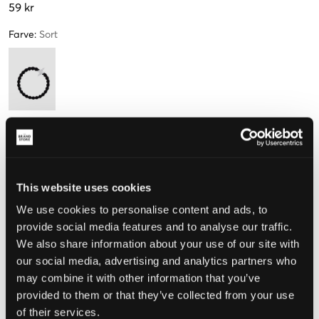
59 kr
Farve
:
Sort
Størrelse
One Size
This website uses cookies
We use cookies to personalise content and ads, to
Opfattet størrelse
provide social media features and to analyse our traffic.
We also share information about your use of our site with
Lille
Perfekt
Stor
our social media, advertising and analytics partners who
may combine it with other information that you’ve
provided to them or that they’ve collected from your use
VÆLG EN STØRRELSE
of their services.