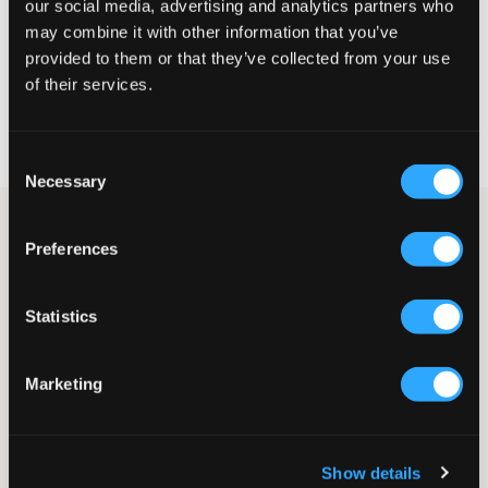
our social media, advertising and analytics partners who
may combine it with other information that you’ve
VÆLG EN STØRRELSE
provided to them or that they’ve collected from your use
of their services.
Hurtig levering
Fri fragt over 499 kr
Consent
Fortrydelsesret i 60 dager
Necessary
Selection
Sølvfarvet top fra Sofie Schnoor. Toppen har et fast materiale
med dekorativ struktur. Toppen har rund halsudskæring og
Preferences
lukning foran. Sorte sløjfer findes foran, og en flæsekant findes
nederst.
Statistics
Top
Rund halsudskæring
Sløjfer
Marketing
Lukning
Flæse
Stof med struktur
Farve: 8037 Sølv
Show details