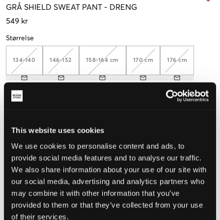
GRÅ
SHIELD SWEAT PANT
-
DRENG
549 kr
Størrelse
134-140
146-152
158-164 cm
170 cm
176 cm
Opfattet størrelse
Lille
Perfekt
Stor
This website uses cookies
STØRRELSESGUIDE
We use cookies to personalise content and ads, to
provide social media features and to analyse our traffic.
VÆLG EN STØRRELSE
We also share information about your use of our site with
our social media, advertising and analytics partners who
may combine it with other information that you’ve
Hurtig levering
provided to them or that they’ve collected from your use
Fri fragt over 499 kr
of their services.
Fortrydelsesret i 60 dager