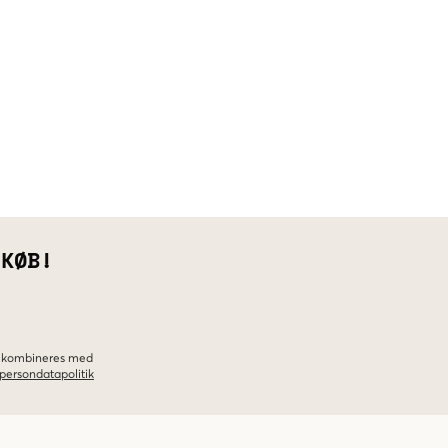
 KØB!
ke kombineres med
persondatapolitik