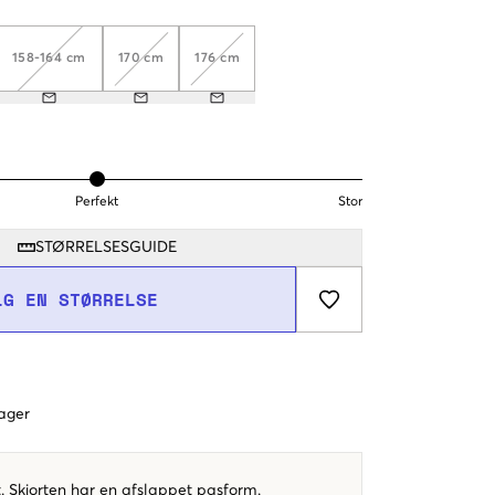
158-164 cm
170 cm
176 cm
Perfekt
Stor
STØRRELSESGUIDE
LG EN STØRRELSE
dager
t. Skjorten har en afslappet pasform.