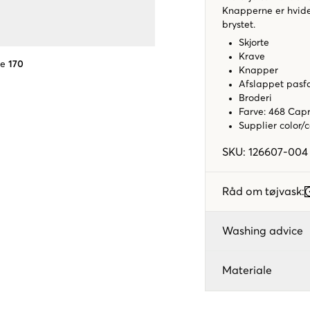
Knapperne er hvide
brystet.
Skjorte
Krave
se
170
Knapper
Afslappet pasf
Broderi
Farve: 468 Capr
Supplier color/
SKU
:
126607-004
Råd om tøjvask
:
Washing advice
Materiale