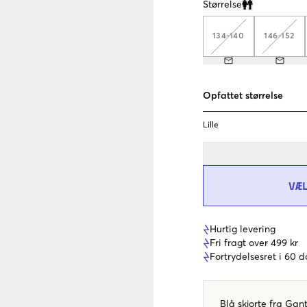
Størrelse
Clone modal
134-140
146-152
Opfattet størrelse
Lille
VÆ
Hurtig levering
Fri fragt over 499 kr
Fortrydelsesret i 60 
Blå skjorte fra Gan