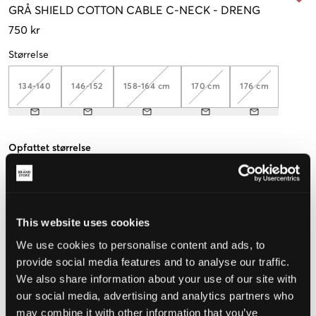
GRÅ
SHIELD COTTON CABLE C-NECK
-
DRENG
750 kr
Størrelse
134-140
146-152
158-164 cm
170 cm
176 cm
Opfattet størrelse
Lille
Perfekt
Stor
STØRRELSESGUIDE
This website uses cookies
VÆLG EN STØRRELSE
We use cookies to personalise content and ads, to
provide social media features and to analyse our traffic.
We also share information about your use of our site with
Hurtig levering
our social media, advertising and analytics partners who
Fri fragt over 499 kr
may combine it with other information that you’ve
Fortrydelsesret i 60 dager