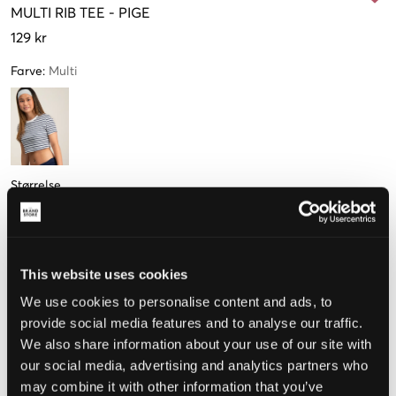
MULTI
RIB TEE
-
PIGE
129 kr
Farve
:
Multi
Størrelse
134-140
146-152
158-164 cm
170-176 cm
Kun
1
tilbage
This website uses cookies
We use cookies to personalise content and ads, to
Opfattet størrelse
provide social media features and to analyse our traffic.
We also share information about your use of our site with
Lille
Perfekt
Stor
our social media, advertising and analytics partners who
may combine it with other information that you’ve
STØRRELSESGUIDE