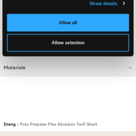
Show details
Supplier color/color code
:
Navy
SKU
:
114490-005
Allow all
Råd om tøjvask
:
Allow selection
Washing advice
Materiale
Dreng
Polo Prepster Flex Abrasion Twill Short