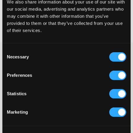
We also share information about your use of our site with
VÆLG EN STØRRELSE
our social media, advertising and analytics partners who
may combine it with other information that you’ve
Hurtig levering
provided to them or that they’ve collected from your use
Fri fragt over 499 kr
of their services.
Fortrydelsesret i 60 dager
Consent
Mørkeblå chinosshorts fra Polo Ralph Lauren. I taljen er der
Necessary
Selection
elastik, og lynlåsen består af knap og lynlås. Indvendigt er der
snøring for at øge pasformen og komforten. Shortsene har
sidelommer samt baglommer. Den klassiske hest er broderet i
Preferences
rødt og placeret på benet. Disse shorts fungerer både til
hverdag og fest.
Shorts
Statistics
Chino-model
Broderi
Sidelommer
Marketing
Baglomme
Elastik
Lynlås bestående af knap og lynlås
Farve: Navy