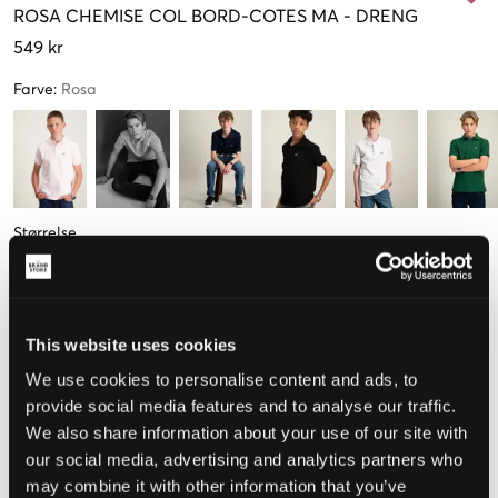
ROSA
CHEMISE COL BORD-COTES MA
-
DRENG
549 kr
Farve
:
Rosa
Størrelse
8 year
10 år
12 år
14 år
16 år
122-128 cm
134-140 cm
146-152 cm
158-164 cm
176 cm
Kun
2
tilbage
This website uses cookies
We use cookies to personalise content and ads, to
Opfattet størrelse
provide social media features and to analyse our traffic.
We also share information about your use of our site with
Lille
Perfekt
Stor
our social media, advertising and analytics partners who
may combine it with other information that you’ve