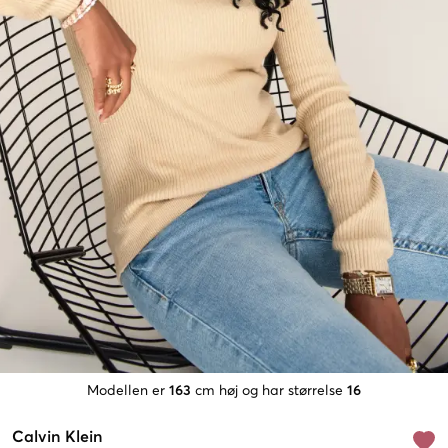
Modellen er
163
cm høj og har størrelse
16
Calvin Klein