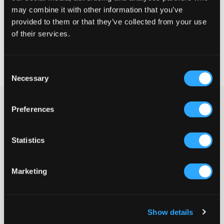
may combine it with other information that you’ve
VÆLG EN STØRRELSE
provided to them or that they’ve collected from your use
of their services.
Hurtig levering
Fri fragt over 499 kr
Consent
Fortrydelsesret i 60 dager
Necessary
Selection
Beige strikket top fra Calvin Klein i en abrikos nuance. Øverst er
Preferences
der knap og krave. Pasformen er tætsiddende. En strikket top er
en af de største trends lige nu.
Top
Statistics
Krave
Knap
Strikket
Marketing
Tætsiddende pasform
Broderi
Farve: Pale Khaki
Show details
SKU
:
129668-001