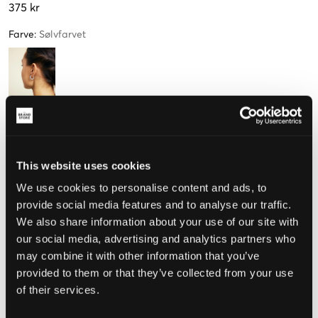
375 kr
Farve
:
Sølvfarvet
Størrelse
One Size
This website uses cookies
We use cookies to personalise content and ads, to
provide social media features and to analyse our traffic.
Opfattet størrelse
We also share information about your use of our site with
our social media, advertising and analytics partners who
Lille
Perfekt
Stor
may combine it with other information that you’ve
provided to them or that they’ve collected from your use
of their services.
VÆLG EN STØRRELSE