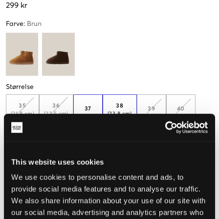
299 kr
Farve
:
Brun
Størrelse
35
36
38
37
39
40
(21.8 cm)
(22.5 cm)
(23.8 cm)
41
(25.8 cm)
This website uses cookies
We use cookies to personalise content and ads, to
Mål foden for at vælge den rigtige størrelse
provide social media features and to analyse our traffic.
Opfattet størrelse
We also share information about your use of our site with
our social media, advertising and analytics partners who
Lille
Perfekt
Stor