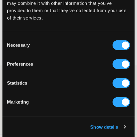
may combine it with other information that you’ve
provided to them or that they’ve collected from your use
STØRRELSESGUIDE
of their services.
VÆLG EN STØRRELSE
Consent
Necessary
Hurtig levering
Selection
Fri fragt over 499 kr
Fortrydelsesret i 60 dager
Preferences
Støvler fra LMTD. Indvendigt er der et blødt for. Skaftets højde er
9 cm. Dette er en af vinterens største skotrends.
Statistics
Støvler
For
Marketing
Skaftets højde: 9 cm
Sålhøjde: 2 cm
SKU
:
130298-001
Show details