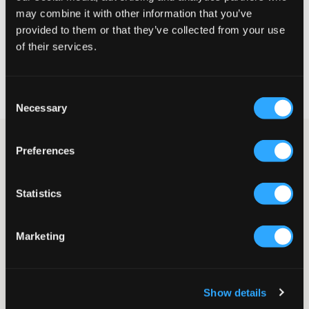
may combine it with other information that you’ve
VÆLG EN STØRRELSE
provided to them or that they’ve collected from your use
of their services.
Hurtig levering
Fri fragt over 499 kr
Consent
Fortrydelsesret i 60 dager
Necessary
Selection
Stribet strikket half-zip fra LMTD. Denne trøje er perfekt til
Preferences
kølige dage, fremstillet i en blød og behagelig strikkvalitet, der
tilbyder både varme og stil.
Trøje
Statistics
Half-zip
Strikket
Ribkanter
Marketing
Normal pasform
Farve: White Alyssum/Navy Blaze
Denne tekst er AI-genereret
Show details
SKU
:
130280-001