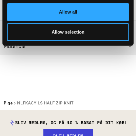
Allow all
Råd om tøjvask
:
Washing advice
Allow selection
Materiale
Pige
NLFKACY LS HALF ZIP KNIT
BLIV MEDLEM, OG FÅ 10 % RABAT PÅ DIT KØB!
BLIV MEDLEM