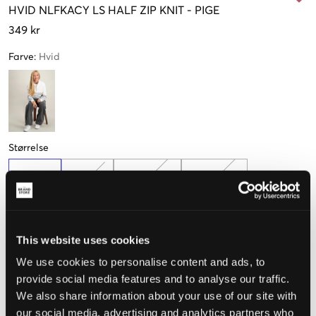
HVID
NLFKACY LS HALF ZIP KNIT
-
PIGE
349 kr
Farve
:
Hvid
Størrelse
134-140
146-152
158-164 cm
170-176 cm
Kun
2
tilbage
This website uses cookies
Opfattet størrelse
We use cookies to personalise content and ads, to
provide social media features and to analyse our traffic.
Lille
Perfekt
Stor
We also share information about your use of our site with
our social media, advertising and analytics partners who
STØRRELSESGUIDE