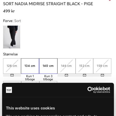
SORT
NADIA MIDRISE STRAIGHT BLACK
-
PIGE
499 kr
Farve
:
Sort
Størrelse
128 cm
134 cm
140 cm
146 cm
152 cm
158 cm
Kun
1
Kun
3
tilbage
tilbage
164 cm
170 cm
176 cm
This website uses cookies
Hvis du vælger mellem to størrelser, anbefaler vi, at du vælger
den største.