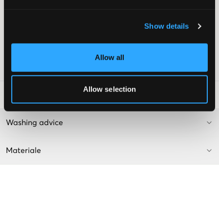
Justerbar talje
Normalhøj talje
Show details
Afslappede ben
Farve: Black Vintage
Allow all
SKU
:
112625-001
Allow selection
Råd om tøjvask
:
Washing advice
Materiale