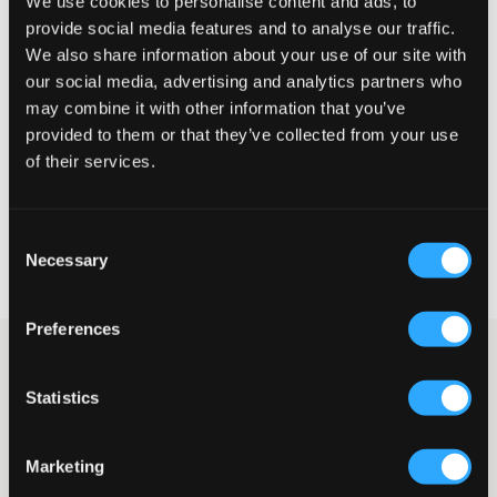
We use cookies to personalise content and ads, to
provide social media features and to analyse our traffic.
Opfattet størrelse
We also share information about your use of our site with
Lille
Perfekt
Stor
our social media, advertising and analytics partners who
may combine it with other information that you’ve
provided to them or that they’ve collected from your use
of their services.
VÆLG EN STØRRELSE
Consent
Hurtig levering
Necessary
Selection
Fri fragt over 499 kr
Fortrydelsesret i 60 dager
Preferences
Sort jeans fra Grunt. Taljen er høj, og benene har en afslappet
pasform. Gylpen består af knap og lynlås. Denne model er
Statistics
perfekt, hvis man ikke vil have stramme jeans, men heller ikke
for vide.
Jeans
Marketing
Femlommersmodel
Gylp bestående af knap og lynlås