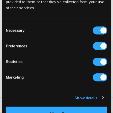
provided to them or that they’ve collected from your use
VÆLG EN STØRRELSE
of their services.
Hurtig levering
Consent
Fri fragt over 499 kr
Necessary
Selection
Fortrydelsesret i 60 dager
Preferences
Levi's T-shirt med print over brystet. Rund halsudskæring og et
større print i blå, rød og sort på brystet. Ser flot ud til jeans og
jeansshorts.
Statistics
T-shirt
Rund halsudskæring
Trykt logo
Marketing
Farve: White
SKU
:
117962-003
Show details
Råd om tøjvask
: