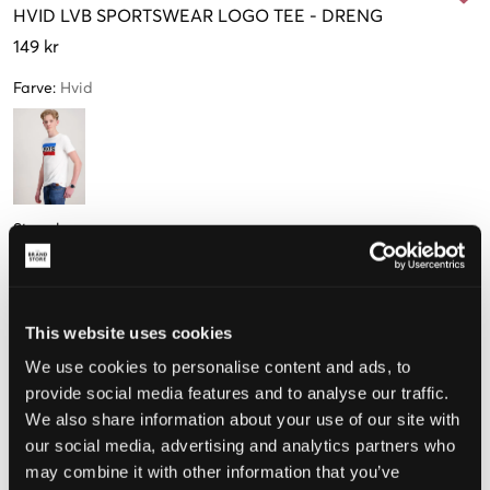
HVID
LVB SPORTSWEAR LOGO TEE
-
DRENG
149 kr
Farve
:
Hvid
Størrelse
8 year
10 år
12 år
14 år
16 år
128 cm
140 cm
152 cm
164 cm
176 cm
Få tilbage
This website uses cookies
We use cookies to personalise content and ads, to
Opfattet størrelse
provide social media features and to analyse our traffic.
We also share information about your use of our site with
Lille
Perfekt
Stor
our social media, advertising and analytics partners who
may combine it with other information that you’ve
STØRRELSESGUIDE