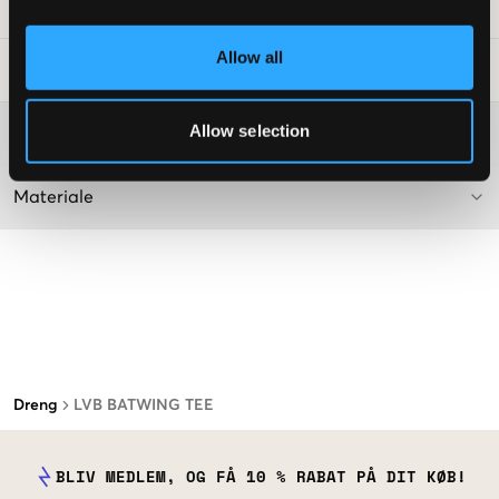
SKU
:
117963-007
Allow all
Råd om tøjvask
:
Allow selection
Washing advice
Materiale
Dreng
LVB BATWING TEE
BLIV MEDLEM, OG FÅ 10 % RABAT PÅ DIT KØB!