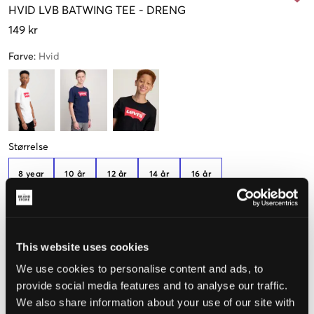
HVID
LVB BATWING TEE
-
DRENG
149 kr
Farve
:
Hvid
Størrelse
8 year
10 år
12 år
14 år
16 år
128 cm
140 cm
152 cm
164 cm
176 cm
Kun
1
tilbage
Denne vare er lille i størrelsen. Vi anbefaler, at du går en
This website uses cookies
størrelse op.
We use cookies to personalise content and ads, to
Opfattet størrelse
provide social media features and to analyse our traffic.
We also share information about your use of our site with
Lille
Perfekt
Stor