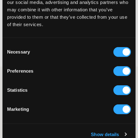
our social media, advertising and analytics partners who
may combine it with other information that you’ve
STØRRELSESGUIDE
provided to them or that they’ve collected from your use
of their services.
VÆLG EN STØRRELSE
Consent
Hurtig levering
Necessary
Fri fragt over 499 kr
Selection
Fortrydelsesret i 60 dager
Preferences
Klassisk Levis T-shirt. Mærkets ikoniske logo er trykt i rød og
placeret på brystet. T-shirten har rund hals og en normal
pasform. Hvis du leder efter en rigtig klassiker, er denne perfekt.
Statistics
T-shirt
Rund hals
Marketing
Print
Normal pasform
Farve: White
Supplier color/color code
:
WHITE
Show details