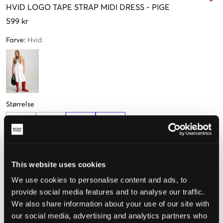
HVID
LOGO TAPE STRAP MIDI DRESS
-
PIGE
599 kr
Farve
:
Hvid
Størrelse
10 år
12 år
14 år
16 år
140 cm
152 cm
164 cm
170 cm
Kun
2
tilbage
This website uses cookies
Opfattet størrelse
We use cookies to personalise content and ads, to
provide social media features and to analyse our traffic.
Lille
Perfekt
Stor
We also share information about your use of our site with
our social media, advertising and analytics partners who
STØRRELSESGUIDE