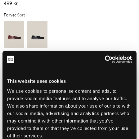
499 kr
Farve
:
Sort
Størrelse
M
L
(140-149 cm)
(150-161 cm)
This website uses cookies
We use cookies to personalise content and ads, to
Opfattet størrelse
provide social media features and to analyse our traffic.
We also share information about your use of our site with
Lille
Perfekt
Stor
our social media, advertising and analytics partners who
STØRRELSESGUIDE
may combine it with other information that you’ve
provided to them or that they’ve collected from your use
VÆLG EN STØRRELSE
of their services.