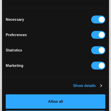
Hurtig levering
Consent
Fri fragt over 499 kr
Necessary
Selection
Fortrydelsesret i 60 dager
Preferences
Svart bælte fra Polo Ralph Lauren. Spændet er sølvfarvet, og
bæltets længde er 90 cm. Dette bælte passer til en række
forskellige bukser og jeans
Statistics
Bælte
Sølvfarvet spænde
90 cm
Marketing
Farve: Sort
Supplier color/color code
:
Black
SKU
:
133188-002
Show details
Washing advice
Allow all
Materiale