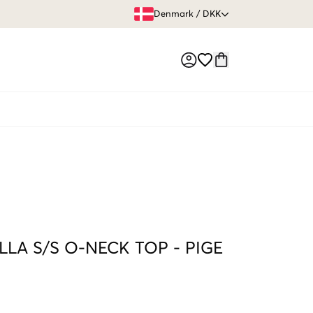
FRI FRAGT 
Denmark
/
DKK
Market switch
LA S/S O-NECK TOP
-
PIGE