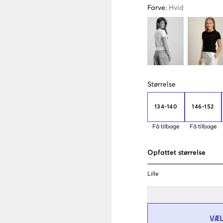
Farve
:
Hvid
Størrelse
134-140
146-152
Få tilbage
Få tilbage
Opfattet størrelse
Lille
VÆ