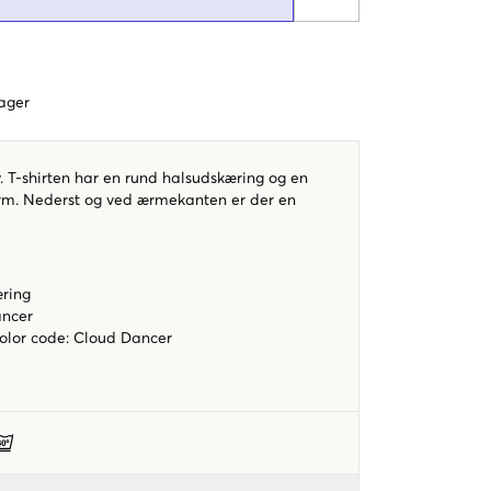
dager
. T-shirten har en rund halsudskæring og en
rm. Nederst og ved ærmekanten er der en
æring
ancer
color code
:
Cloud Dancer