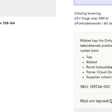
Hurtig levering
Fri fragt over 499 kr
se
158-164
Fortrydelsesret i 60 
Ribbet top fra Only
tætsiddende pasfo
rynket kant.
Top
Ribbet
Rund halsudsk
Farve: Cloud D
Supplier color/
SKU
:
129724-001
Råd om tøjvask
: