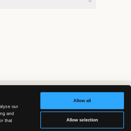
Allow all
alyse our
ing and
Allow selection
r that