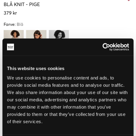
BLÅ
KNIT
-
PIGE
379 kr
Farve
:
Blå
Størrelse
This website uses cookies
We use cookies to personalise content and ads, to
140 cm
152 cm
164 cm
176 cm
provide social media features and to analyse our traffic.
Kun
1
We also share information about your use of our site with
tilbage
our social media, advertising and analytics partners who
may combine it with other information that you’ve
Opfattet størrelse
provided to them or that they’ve collected from your use
of their services.
Lille
Perfekt
Stor
STØRRELSESGUIDE