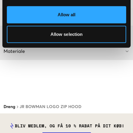
SKU
:
110281-008
Allow all
Råd om tøjvask
:
Allow selection
Washing advice
Materiale
Dreng
JR BOWMAN LOGO ZIP HOOD
BLIV MEDLEM, OG FÅ 10 % RABAT PÅ DIT KØB!