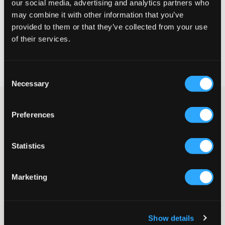
our social media, advertising and analytics partners who
may combine it with other information that you’ve
VÆLG EN STØRRELSE
provided to them or that they’ve collected from your use
of their services.
Hurtig levering
Fri fragt over 499 kr
Consent
Fortrydelsesret i 60 dager
Necessary
Selection
Mørkeblå zip-hoodie fra Sail Racing. På brystet er der et hvidt
logo i gummi, og der er også et mindre logo på hætten. Hoodien
Preferences
har lommer på begge sider af lynlåsen, og der er ribkanter
både ved ærmeafslutningerne og i taljen.
Statistics
Zip-hoodie
Gummipatch
Fast snøre-detalje ved hætten
Marketing
Ribkanter ved ærmeafslutninger og nederste kant
Lommer i siderne
Farve: 698 Dark Navy
Supplier color/color code
:
DARK NAVY
Show details