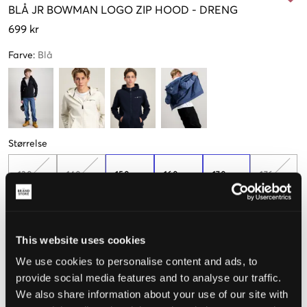
BLÅ
JR BOWMAN LOGO ZIP HOOD
-
DRENG
699 kr
Farve
:
Blå
Størrelse
130 cm
140 cm
150 cm
160 cm
170 cm
176 cm
Kun
2
Kun
2
tilbage
tilbage
This website uses cookies
Opfattet størrelse
We use cookies to personalise content and ads, to
Lille
Perfekt
Stor
provide social media features and to analyse our traffic.
We also share information about your use of our site with
STØRRELSESGUIDE