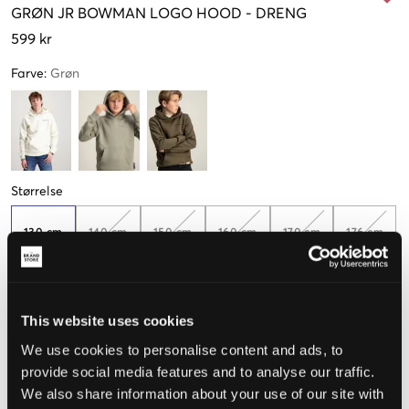
GRØN
JR BOWMAN LOGO HOOD
-
DRENG
599 kr
Farve
:
Grøn
Størrelse
130 cm
140 cm
150 cm
160 cm
170 cm
176 cm
Opfattet størrelse
This website uses cookies
We use cookies to personalise content and ads, to
Lille
Perfekt
Stor
provide social media features and to analyse our traffic.
STØRRELSESGUIDE
We also share information about your use of our site with