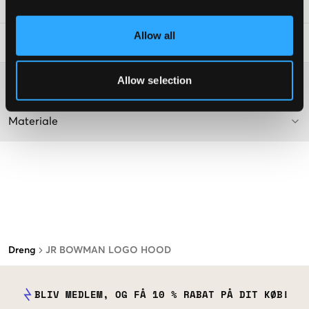
SKU
:
131708-004
Allow all
Råd om tøjvask
:
Allow selection
Washing advice
Materiale
Dreng
JR BOWMAN LOGO HOOD
BLIV MEDLEM, OG FÅ 10 % RABAT PÅ DIT KØB!