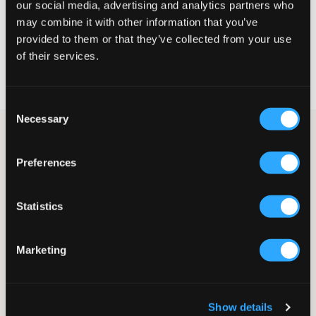
our social media, advertising and analytics partners who
VÆLG EN STØRRELSE
may combine it with other information that you’ve
provided to them or that they’ve collected from your use
of their services.
Hurtig levering
Fri fragt over 499 kr
Fortrydelsesret i 60 dager
Consent
Necessary
Selection
Hættetrøje fra Sail Racing i en lysegrøn nuance. Mærkets logo er
trykt med et gummitryk og er placeret på brystet. Logoet er
Preferences
også trykt på hætten. Foran er der en kængurulomme, og der er
ribkanter forneden og ved ærmeafslutningerne.
Hættetrøje
Statistics
Hætte
Gummitryk
Ribkanter
Marketing
Kængurulomme
Normal pasform
Snøre
Farve: 718 Summer Green
Show details