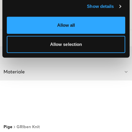
Normal pasform
Show details
Farve: Off White
SKU
:
112559-004
Allow all
Råd om tøjvask
:
Allow selection
Washing advice
Materiale
Pige
GRIben Knit