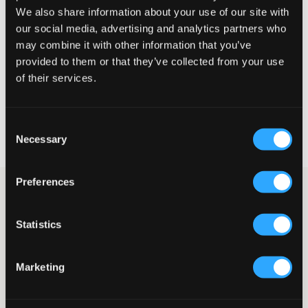
We also share information about your use of our site with
Lille
Perfekt
Stor
our social media, advertising and analytics partners who
may combine it with other information that you’ve
provided to them or that they’ve collected from your use
VÆLG EN STØRRELSE
of their services.
Hurtig levering
Consent
Fri fragt over 499 kr
Necessary
Selection
Fortrydelsesret i 60 dager
Preferences
Hvid strikket trøje fra Grunt. Trøjen har rund halsudskæring og en
normal pasform. Ribkanter findes nederst og ved
ærmeafslutningerne. Dette er en klassisk trøje, der passer til
Statistics
mange forskellige underdele. Vi anbefaler, at man vasker denne
trøje inden brug for at bevare den fine pasform så længe som
muligt.
Marketing
Trøje
Strikket
Rund halsudskæring